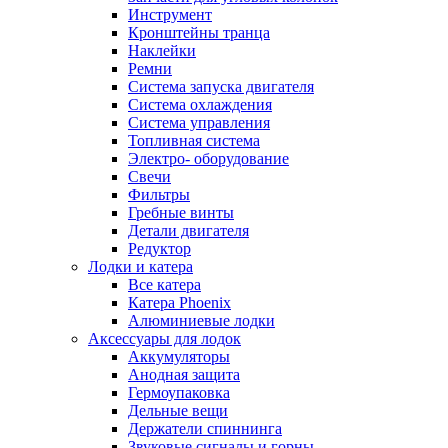
Инструмент
Кронштейны транца
Наклейки
Ремни
Система запуска двигателя
Система охлаждения
Система управления
Топливная система
Электро- оборудование
Свечи
Фильтры
Гребные винты
Детали двигателя
Редуктор
Лодки и катера
Все катера
Катера Phoenix
Алюминиевые лодки
Аксессуары для лодок
Аккумуляторы
Анодная защита
Гермоупаковка
Дельные вещи
Держатели спиннинга
Звуковые сигналы и горны