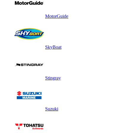
MotorGuide
SkyBoat
Stingray
Suzuki