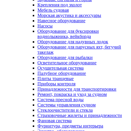
Крепления под эхолот
Мебель судовая
Морская акустика и аксессуары
Навесное оборудование
Насосы
Оборудование для буксировки
воднолыжника, вейкборда
Оборудование для надувных лодок
Оборудование для парусных яхт, бегучий
такелаж
Оборудование для рыбалки
Осветительное оборудование
Осушительная система
Палубное оборудование
Плиты транцевые
Приборы контроля
Принадлежности для транспортировки
Ремонт, покраска и уход за судном
Система пресной воды
Системы управления судном
Стеклоочистители и стекла
Страховочные жилеты и принадлежности
Фановая система
Фурнитура, предметы интерьера