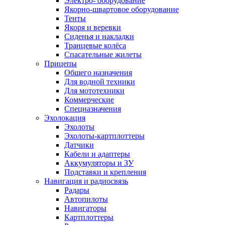
Электро- оборудование
Якорно-швартовое оборудование
Тенты
Якоря и веревки
Сиденья и накладки
Транцевые колёса
Спасательные жилеты
Прицепы
Общего назначения
Для водной техники
Для мототехники
Коммерческие
Спецназначения
Эхолокация
Эхолоты
Эхолоты-картплоттеры
Датчики
Кабели и адаптеры
Аккумуляторы и ЗУ
Подставки и крепления
Навигация и радиосвязь
Радары
Автопилоты
Навигаторы
Картплоттеры