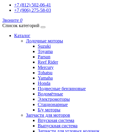
+7 (812) 502-06-41
+7 (906) 275-58-03
Звоните
0
Список категорий
Каталог
Лодочные моторы
Suzuki
Toyama
Parsun
Reef Rider
Mercury
Tohatsu
Yamaha
Honda
Подвесные бензиновые
Водомётные
Электромоторы
Стационарные
Б/у моторы
Запчасти для моторов
Впускная система
Выпускная система
Запчасти для угловых колонок