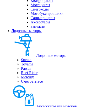
Квадроциклы
Мотоциклы
Снегоходы
Мотобуксировщики
Сани-прицепы
Аксессуары
Запчасти
Лодочные моторы
Лодочные моторы
Suzuki
Toyama
Parsun
Reef Rider
Mercury
Смотреть все
Аксессуары для моторов