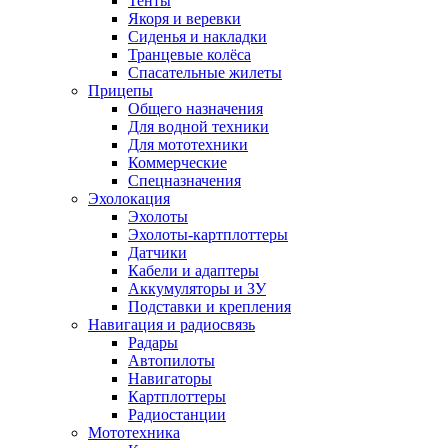
Тенты
Якоря и веревки
Сиденья и накладки
Транцевые колёса
Спасательные жилеты
Прицепы
Общего назначения
Для водной техники
Для мототехники
Коммерческие
Спецназначения
Эхолокация
Эхолоты
Эхолоты-картплоттеры
Датчики
Кабели и адаптеры
Аккумуляторы и ЗУ
Подставки и крепления
Навигация и радиосвязь
Радары
Автопилоты
Навигаторы
Картплоттеры
Радиостанции
Мототехника