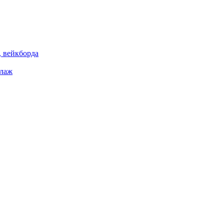
 вейкборда
елаж