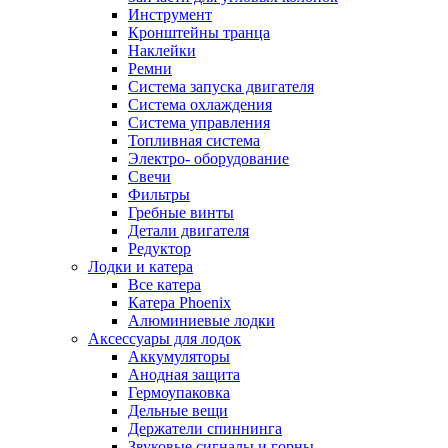
Инструмент
Кронштейны транца
Наклейки
Ремни
Система запуска двигателя
Система охлаждения
Система управления
Топливная система
Электро- оборудование
Свечи
Фильтры
Гребные винты
Детали двигателя
Редуктор
Лодки и катера
Все катера
Катера Phoenix
Алюминиевые лодки
Аксессуары для лодок
Аккумуляторы
Анодная защита
Гермоупаковка
Дельные вещи
Держатели спиннинга
Звуковые сигналы и горны