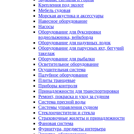
Крепления под эхолот
Мебель судовая
Морская акустика и аксессуары
Навесное оборудование
Насосы
Оборудование для буксировки
воднолыжника, вейкборда
Оборудование для надувных лодок
Оборудование для парусных яхт, бегучий
такелаж
Оборудование для рыбалки
Осветительное оборудование
Осушительная система
Палубное оборудование
Плиты транцевые
Приборы контроля
Принадлежности для транспортировки
Ремонт, покраска и уход за судном
Система пресной воды
Системы управления судном
Стеклоочистители и стекла
Страховочные жилеты и принадлежности
Фановая система
Фурнитура, предметы интерьера