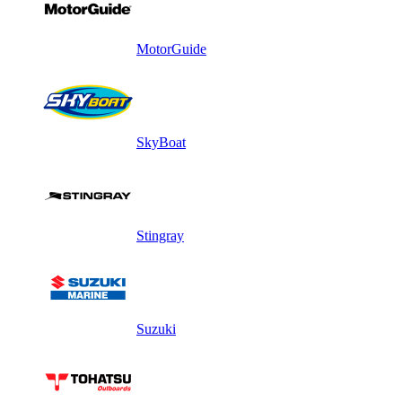
MotorGuide
SkyBoat
Stingray
Suzuki