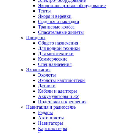
Электро- оборудование
Якорно-швартовое оборудование
Тенты
Якоря и веревки
Сиденья и накладки
Транцевые колёса
Спасательные жилеты
Прицепы
Общего назначения
Для водной техники
Для мототехники
Коммерческие
Спецназначения
Эхолокация
Эхолоты
Эхолоты-картплоттеры
Датчики
Кабели и адаптеры
Аккумуляторы и ЗУ
Подставки и крепления
Навигация и радиосвязь
Радары
Автопилоты
Навигаторы
Картплоттеры