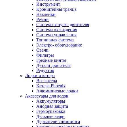
Инструмент
Кронштейны транца
Наклейки
Ремни
Система запуска двигателя
Система охлаждения
Система управления
Топливная система
Электро- оборудование
Свечи
Фильтры
Гребные винты
Детали двигателя
Редуктор
Лодки и катера
Все катера
Катера Phoenix
Алюминиевые лодки
Аксессуары для лодок
Аккумуляторы
Анодная защита
Гермоупаковка
Дельные вещи
Держатели спиннинга
Звуковые сигналы и горны