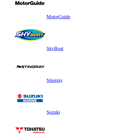
MotorGuide
SkyBoat
Stingray
Suzuki