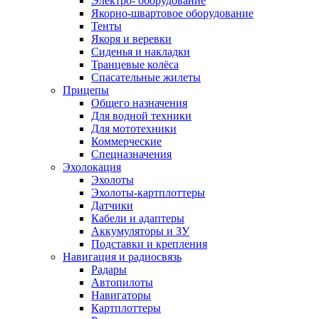
Электро- оборудование
Якорно-швартовое оборудование
Тенты
Якоря и веревки
Сиденья и накладки
Транцевые колёса
Спасательные жилеты
Прицепы
Общего назначения
Для водной техники
Для мототехники
Коммерческие
Спецназначения
Эхолокация
Эхолоты
Эхолоты-картплоттеры
Датчики
Кабели и адаптеры
Аккумуляторы и ЗУ
Подставки и крепления
Навигация и радиосвязь
Радары
Автопилоты
Навигаторы
Картплоттеры