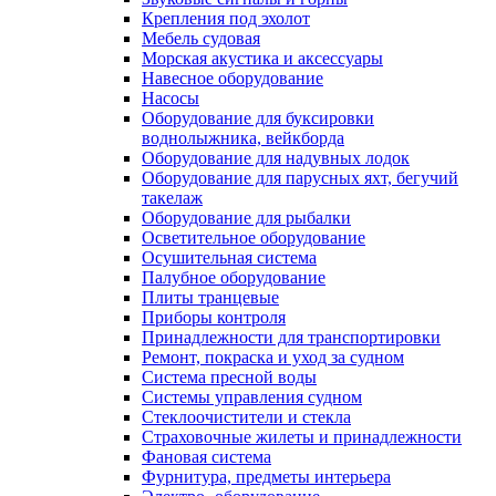
Крепления под эхолот
Мебель судовая
Морская акустика и аксессуары
Навесное оборудование
Насосы
Оборудование для буксировки
воднолыжника, вейкборда
Оборудование для надувных лодок
Оборудование для парусных яхт, бегучий
такелаж
Оборудование для рыбалки
Осветительное оборудование
Осушительная система
Палубное оборудование
Плиты транцевые
Приборы контроля
Принадлежности для транспортировки
Ремонт, покраска и уход за судном
Система пресной воды
Системы управления судном
Стеклоочистители и стекла
Страховочные жилеты и принадлежности
Фановая система
Фурнитура, предметы интерьера