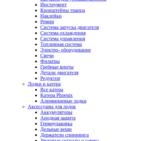
Инструмент
Кронштейны транца
Наклейки
Ремни
Система запуска двигателя
Система охлаждения
Система управления
Топливная система
Электро- оборудование
Свечи
Фильтры
Гребные винты
Детали двигателя
Редуктор
Лодки и катера
Все катера
Катера Phoenix
Алюминиевые лодки
Аксессуары для лодок
Аккумуляторы
Анодная защита
Гермоупаковка
Дельные вещи
Держатели спиннинга
Звуковые сигналы и горны