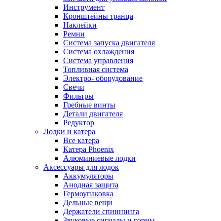
Инструмент
Кронштейны транца
Наклейки
Ремни
Система запуска двигателя
Система охлаждения
Система управления
Топливная система
Электро- оборудование
Свечи
Фильтры
Гребные винты
Детали двигателя
Редуктор
Лодки и катера
Все катера
Катера Phoenix
Алюминиевые лодки
Аксессуары для лодок
Аккумуляторы
Анодная защита
Гермоупаковка
Дельные вещи
Держатели спиннинга
Звуковые сигналы и горны