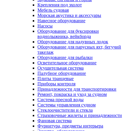
Крепления под эхолот
Мебель судовая
Морская акустика и аксессуары
Навесное оборудование
Насосы
Оборудование для буксировки
воднолыжника, вейкборда
Оборудование для надувных лодок
Оборудование для парусных яхт, бегучий
такелаж
Оборудование для рыбалки
Осветительное оборудование
Осушительная система
Палубное оборудование
Плиты транцевые
Приборы контроля
Принадлежности для транспортировки
Ремонт, покраска и уход за судном
Система пресной воды
Системы управления судном
Стеклоочистители и стекла
Страховочные жилеты и принадлежности
Фановая система
Фурнитура, предметы интерьера