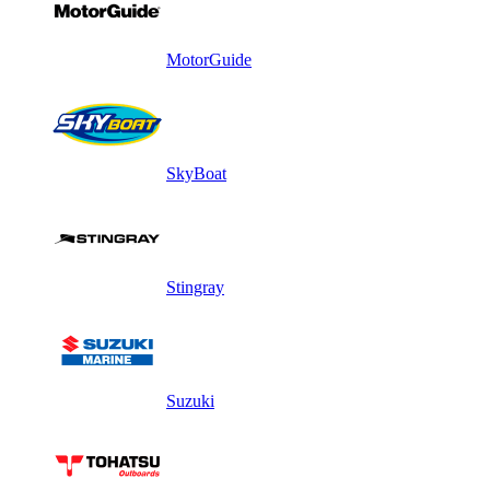
MotorGuide
SkyBoat
Stingray
Suzuki