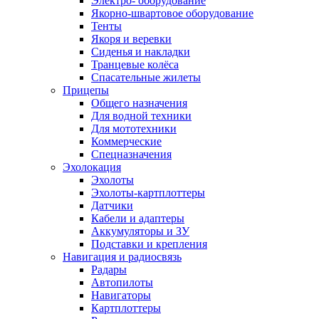
Электро- оборудование
Якорно-швартовое оборудование
Тенты
Якоря и веревки
Сиденья и накладки
Транцевые колёса
Спасательные жилеты
Прицепы
Общего назначения
Для водной техники
Для мототехники
Коммерческие
Спецназначения
Эхолокация
Эхолоты
Эхолоты-картплоттеры
Датчики
Кабели и адаптеры
Аккумуляторы и ЗУ
Подставки и крепления
Навигация и радиосвязь
Радары
Автопилоты
Навигаторы
Картплоттеры