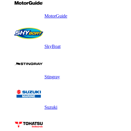
MotorGuide
SkyBoat
Stingray
Suzuki