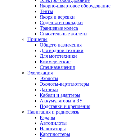
Электро- оборудование
Якорно-швартовое оборудование
Тенты
Якоря и веревки
Сиденья и накладки
Транцевые колёса
Спасательные жилеты
Прицепы
Общего назначения
Для водной техники
Для мототехники
Коммерческие
Спецназначения
Эхолокация
Эхолоты
Эхолоты-картплоттеры
Датчики
Кабели и адаптеры
Аккумуляторы и ЗУ
Подставки и крепления
Навигация и радиосвязь
Радары
Автопилоты
Навигаторы
Картплоттеры