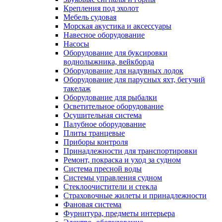
Крепления под эхолот
Мебель судовая
Морская акустика и аксессуары
Навесное оборудование
Насосы
Оборудование для буксировки
воднолыжника, вейкборда
Оборудование для надувных лодок
Оборудование для парусных яхт, бегучий
такелаж
Оборудование для рыбалки
Осветительное оборудование
Осушительная система
Палубное оборудование
Плиты транцевые
Приборы контроля
Принадлежности для транспортировки
Ремонт, покраска и уход за судном
Система пресной воды
Системы управления судном
Стеклоочистители и стекла
Страховочные жилеты и принадлежности
Фановая система
Фурнитура, предметы интерьера