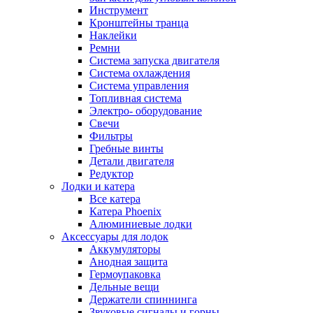
Инструмент
Кронштейны транца
Наклейки
Ремни
Система запуска двигателя
Система охлаждения
Система управления
Топливная система
Электро- оборудование
Свечи
Фильтры
Гребные винты
Детали двигателя
Редуктор
Лодки и катера
Все катера
Катера Phoenix
Алюминиевые лодки
Аксессуары для лодок
Аккумуляторы
Анодная защита
Гермоупаковка
Дельные вещи
Держатели спиннинга
Звуковые сигналы и горны