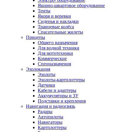
Электро- оборудование
Якорно-швартовое оборудование
Тенты
Якоря и веревки
Сиденья и накладки
Транцевые колёса
Спасательные жилеты
Прицепы
Общего назначения
Для водной техники
Для мототехники
Коммерческие
Спецназначения
Эхолокация
Эхолоты
Эхолоты-картплоттеры
Датчики
Кабели и адаптеры
Аккумуляторы и ЗУ
Подставки и крепления
Навигация и радиосвязь
Радары
Автопилоты
Навигаторы
Картплоттеры