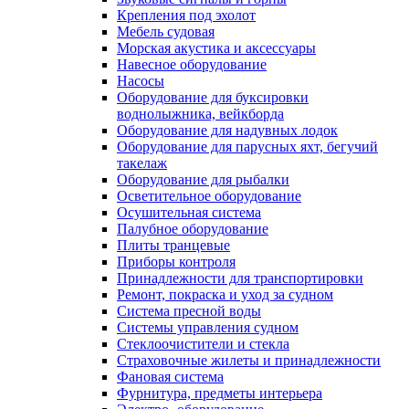
Крепления под эхолот
Мебель судовая
Морская акустика и аксессуары
Навесное оборудование
Насосы
Оборудование для буксировки
воднолыжника, вейкборда
Оборудование для надувных лодок
Оборудование для парусных яхт, бегучий
такелаж
Оборудование для рыбалки
Осветительное оборудование
Осушительная система
Палубное оборудование
Плиты транцевые
Приборы контроля
Принадлежности для транспортировки
Ремонт, покраска и уход за судном
Система пресной воды
Системы управления судном
Стеклоочистители и стекла
Страховочные жилеты и принадлежности
Фановая система
Фурнитура, предметы интерьера