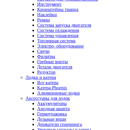
Инструмент
Кронштейны транца
Наклейки
Ремни
Система запуска двигателя
Система охлаждения
Система управления
Топливная система
Электро- оборудование
Свечи
Фильтры
Гребные винты
Детали двигателя
Редуктор
Лодки и катера
Все катера
Катера Phoenix
Алюминиевые лодки
Аксессуары для лодок
Аккумуляторы
Анодная защита
Гермоупаковка
Дельные вещи
Держатели спиннинга
Звуковые сигналы и горны