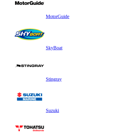
MotorGuide
SkyBoat
Stingray
Suzuki