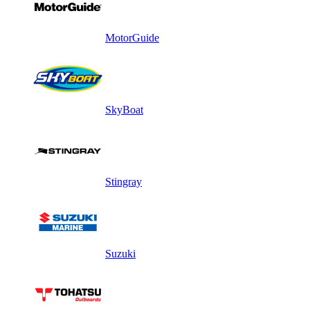
MotorGuide
SkyBoat
Stingray
Suzuki