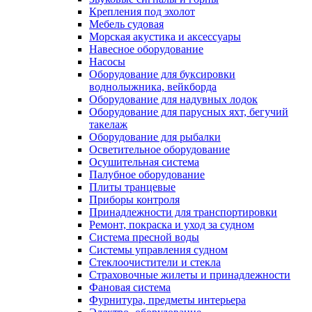
Крепления под эхолот
Мебель судовая
Морская акустика и аксессуары
Навесное оборудование
Насосы
Оборудование для буксировки
воднолыжника, вейкборда
Оборудование для надувных лодок
Оборудование для парусных яхт, бегучий
такелаж
Оборудование для рыбалки
Осветительное оборудование
Осушительная система
Палубное оборудование
Плиты транцевые
Приборы контроля
Принадлежности для транспортировки
Ремонт, покраска и уход за судном
Система пресной воды
Системы управления судном
Стеклоочистители и стекла
Страховочные жилеты и принадлежности
Фановая система
Фурнитура, предметы интерьера