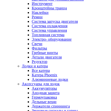
Инструмент
Кронштейны транца
Наклейки
Ремни
Система запуска двигателя
Система охлаждения
Система управления
Топливная система
Электро- оборудование
Свечи
Фильтры
Гребные винты
Детали двигателя
Редуктор
Лодки и катера
Все катера
Катера Phoenix
Алюминиевые лодки
Аксессуары для лодок
Аккумуляторы
Анодная защита
Гермоупаковка
Дельные вещи
Держатели спиннинга
Звуковые сигналы и горны