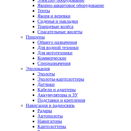
Электро- оборудование
Якорно-швартовое оборудование
Тенты
Якоря и веревки
Сиденья и накладки
Транцевые колёса
Спасательные жилеты
Прицепы
Общего назначения
Для водной техники
Для мототехники
Коммерческие
Спецназначения
Эхолокация
Эхолоты
Эхолоты-картплоттеры
Датчики
Кабели и адаптеры
Аккумуляторы и ЗУ
Подставки и крепления
Навигация и радиосвязь
Радары
Автопилоты
Навигаторы
Картплоттеры