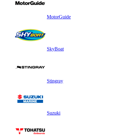
MotorGuide
SkyBoat
Stingray
Suzuki