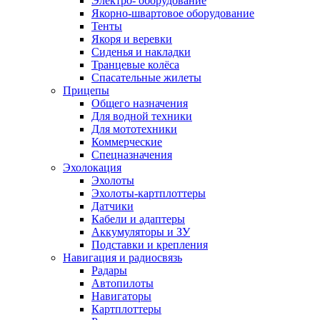
Электро- оборудование
Якорно-швартовое оборудование
Тенты
Якоря и веревки
Сиденья и накладки
Транцевые колёса
Спасательные жилеты
Прицепы
Общего назначения
Для водной техники
Для мототехники
Коммерческие
Спецназначения
Эхолокация
Эхолоты
Эхолоты-картплоттеры
Датчики
Кабели и адаптеры
Аккумуляторы и ЗУ
Подставки и крепления
Навигация и радиосвязь
Радары
Автопилоты
Навигаторы
Картплоттеры