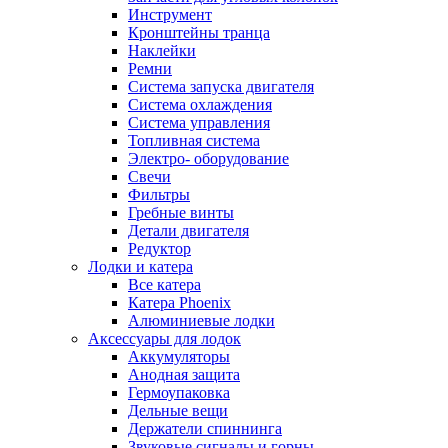
Инструмент
Кронштейны транца
Наклейки
Ремни
Система запуска двигателя
Система охлаждения
Система управления
Топливная система
Электро- оборудование
Свечи
Фильтры
Гребные винты
Детали двигателя
Редуктор
Лодки и катера
Все катера
Катера Phoenix
Алюминиевые лодки
Аксессуары для лодок
Аккумуляторы
Анодная защита
Гермоупаковка
Дельные вещи
Держатели спиннинга
Звуковые сигналы и горны