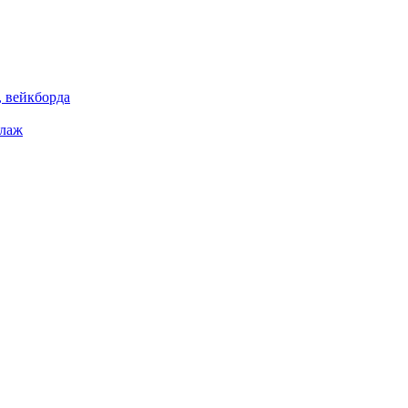
 вейкборда
елаж