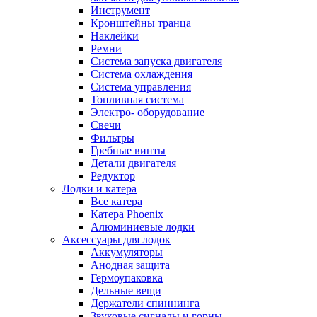
Инструмент
Кронштейны транца
Наклейки
Ремни
Система запуска двигателя
Система охлаждения
Система управления
Топливная система
Электро- оборудование
Свечи
Фильтры
Гребные винты
Детали двигателя
Редуктор
Лодки и катера
Все катера
Катера Phoenix
Алюминиевые лодки
Аксессуары для лодок
Аккумуляторы
Анодная защита
Гермоупаковка
Дельные вещи
Держатели спиннинга
Звуковые сигналы и горны