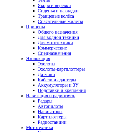
Тенты
Якоря и веревки
Сиденья и накладки
Транцевые колёса
Спасательные жилеты
Прицепы
Общего назначения
Для водной техники
Для мототехники
Коммерческие
Спецназначения
Эхолокация
Эхолоты
Эхолоты-картплоттеры
Датчики
Кабели и адаптеры
Аккумуляторы и ЗУ
Подставки и крепления
Навигация и радиосвязь
Радары
Автопилоты
Навигаторы
Картплоттеры
Радиостанции
Мототехника