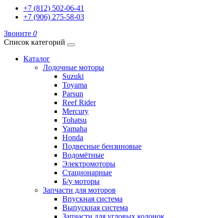
+7 (812) 502-06-41
+7 (906) 275-58-03
Звоните
0
Список категорий
Каталог
Лодочные моторы
Suzuki
Toyama
Parsun
Reef Rider
Mercury
Tohatsu
Yamaha
Honda
Подвесные бензиновые
Водомётные
Электромоторы
Стационарные
Б/у моторы
Запчасти для моторов
Впускная система
Выпускная система
Запчасти для угловых колонок