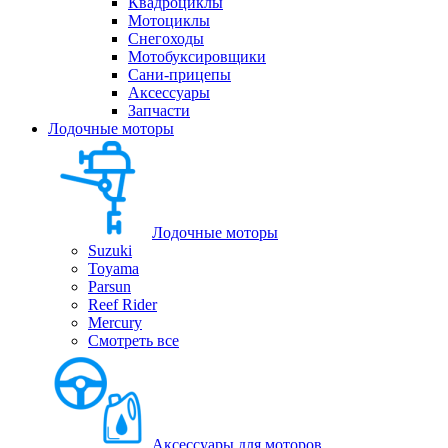
Квадроциклы
Мотоциклы
Снегоходы
Мотобуксировщики
Сани-прицепы
Аксессуары
Запчасти
Лодочные моторы
Лодочные моторы
Suzuki
Toyama
Parsun
Reef Rider
Mercury
Смотреть все
Аксессуары для моторов