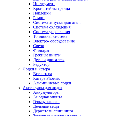
Инструмент
Кронштейны транца
Наклейки
Ремни
Система запуска двигателя
Система охлаждения
Система управления
Топливная система
Электро- оборудование
Свечи
Фильтры
Гребные винты
Детали двигателя
Редуктор
Лодки и катера
Все катера
Катера Phoenix
Алюминиевые лодки
Аксессуары для лодок
Аккумуляторы
Анодная защита
Гермоупаковка
Дельные вещи
Держатели спиннинга
Звуковые сигналы и горны