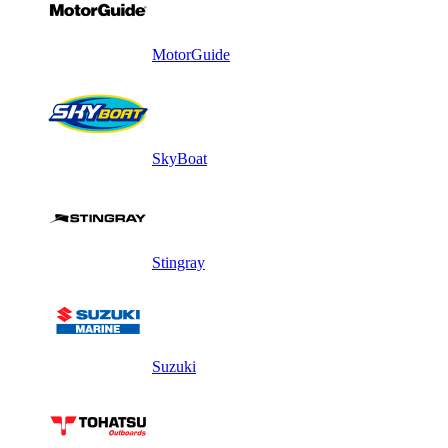
MotorGuide
SkyBoat
Stingray
Suzuki