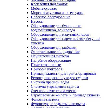
Крепления под эхолот
Мебель судовая
Морская акустика и аксессуары
Навесное оборудование
Насосы
Оборудование для буксировки
воднолыжника, вейкборда
Оборудование для надувных лодок
Оборудование для парусных яхт, бегучий
такелаж
Оборудование для рыбалки
Осветительное оборудование
Осушительная система
Палубное оборудование
Плиты транцевые
Приборы контроля
Принадлежности для транспортировки
Ремонт, покраска и уход за судном
Система пресной воды
Системы управления судном
Стеклоочистители и стекла
Страховочные жилеты и принадлежности
Фановая система
Фурнитура, предметы интерьера