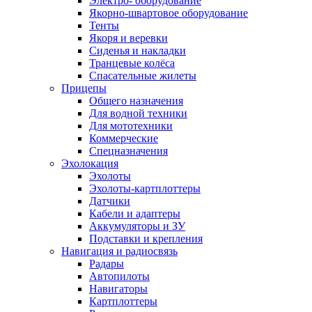
Электро- оборудование
Якорно-швартовое оборудование
Тенты
Якоря и веревки
Сиденья и накладки
Транцевые колёса
Спасательные жилеты
Прицепы
Общего назначения
Для водной техники
Для мототехники
Коммерческие
Спецназначения
Эхолокация
Эхолоты
Эхолоты-картплоттеры
Датчики
Кабели и адаптеры
Аккумуляторы и ЗУ
Подставки и крепления
Навигация и радиосвязь
Радары
Автопилоты
Навигаторы
Картплоттеры