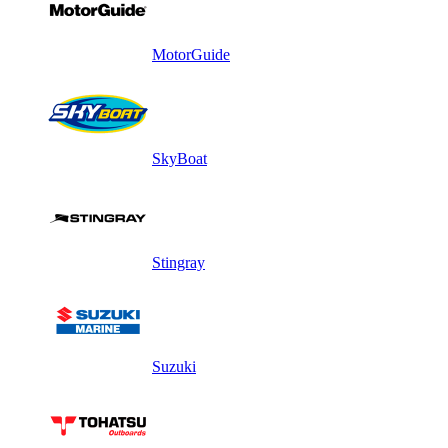
MotorGuide
SkyBoat
Stingray
Suzuki