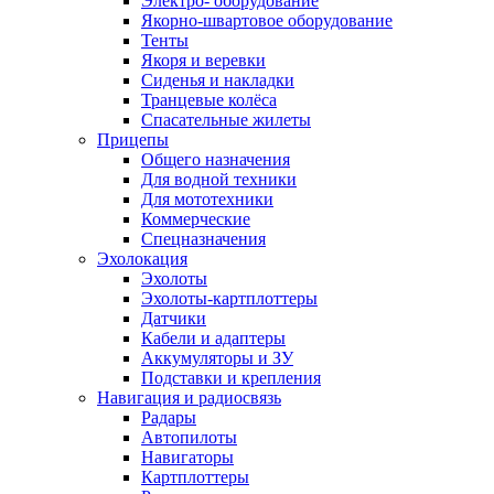
Электро- оборудование
Якорно-швартовое оборудование
Тенты
Якоря и веревки
Сиденья и накладки
Транцевые колёса
Спасательные жилеты
Прицепы
Общего назначения
Для водной техники
Для мототехники
Коммерческие
Спецназначения
Эхолокация
Эхолоты
Эхолоты-картплоттеры
Датчики
Кабели и адаптеры
Аккумуляторы и ЗУ
Подставки и крепления
Навигация и радиосвязь
Радары
Автопилоты
Навигаторы
Картплоттеры