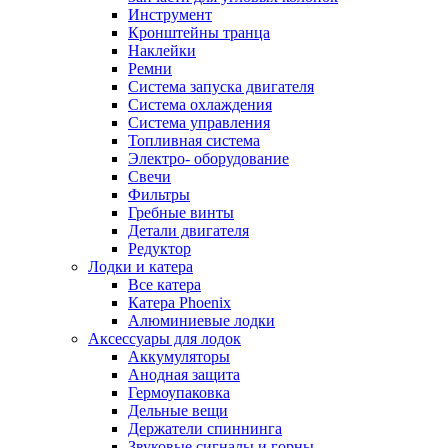
Инструмент
Кронштейны транца
Наклейки
Ремни
Система запуска двигателя
Система охлаждения
Система управления
Топливная система
Электро- оборудование
Свечи
Фильтры
Гребные винты
Детали двигателя
Редуктор
Лодки и катера
Все катера
Катера Phoenix
Алюминиевые лодки
Аксессуары для лодок
Аккумуляторы
Анодная защита
Гермоупаковка
Дельные вещи
Держатели спиннинга
Звуковые сигналы и горны