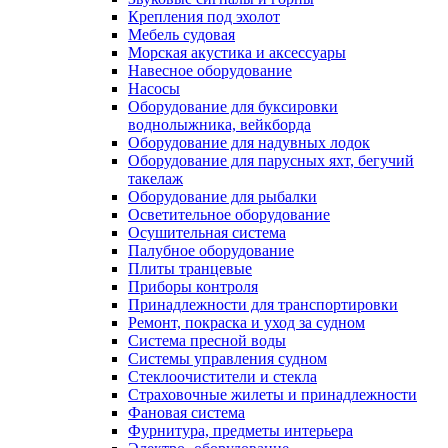
Крепления под эхолот
Мебель судовая
Морская акустика и аксессуары
Навесное оборудование
Насосы
Оборудование для буксировки
воднолыжника, вейкборда
Оборудование для надувных лодок
Оборудование для парусных яхт, бегучий
такелаж
Оборудование для рыбалки
Осветительное оборудование
Осушительная система
Палубное оборудование
Плиты транцевые
Приборы контроля
Принадлежности для транспортировки
Ремонт, покраска и уход за судном
Система пресной воды
Системы управления судном
Стеклоочистители и стекла
Страховочные жилеты и принадлежности
Фановая система
Фурнитура, предметы интерьера