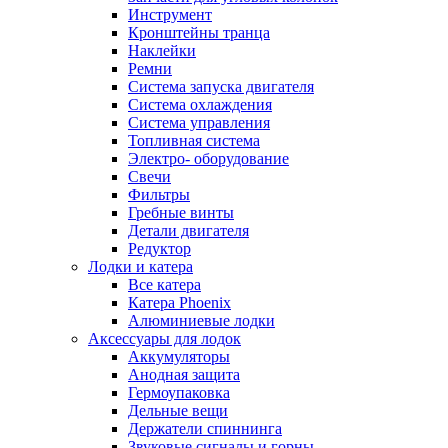
Инструмент
Кронштейны транца
Наклейки
Ремни
Система запуска двигателя
Система охлаждения
Система управления
Топливная система
Электро- оборудование
Свечи
Фильтры
Гребные винты
Детали двигателя
Редуктор
Лодки и катера
Все катера
Катера Phoenix
Алюминиевые лодки
Аксессуары для лодок
Аккумуляторы
Анодная защита
Гермоупаковка
Дельные вещи
Держатели спиннинга
Звуковые сигналы и горны