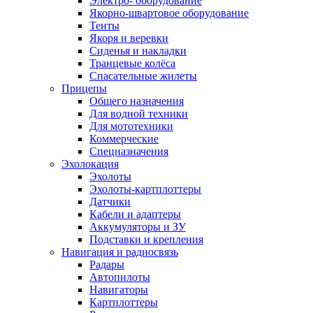
Электро- оборудование
Якорно-швартовое оборудование
Тенты
Якоря и веревки
Сиденья и накладки
Транцевые колёса
Спасательные жилеты
Прицепы
Общего назначения
Для водной техники
Для мототехники
Коммерческие
Спецназначения
Эхолокация
Эхолоты
Эхолоты-картплоттеры
Датчики
Кабели и адаптеры
Аккумуляторы и ЗУ
Подставки и крепления
Навигация и радиосвязь
Радары
Автопилоты
Навигаторы
Картплоттеры