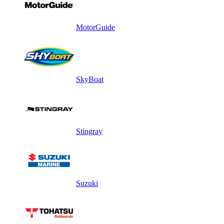
MotorGuide
SkyBoat
Stingray
Suzuki