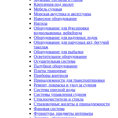
Крепления под эхолот
Мебель судовая
Морская акустика и аксессуары
Навесное оборудование
Насосы
Оборудование для буксировки
воднолыжника, вейкборда
Оборудование для надувных лодок
Оборудование для парусных яхт, бегучий
такелаж
Оборудование для рыбалки
Осветительное оборудование
Осушительная система
Палубное оборудование
Плиты транцевые
Приборы контроля
Принадлежности для транспортировки
Ремонт, покраска и уход за судном
Система пресной воды
Системы управления судном
Стеклоочистители и стекла
Страховочные жилеты и принадлежности
Фановая система
Фурнитура, предметы интерьера