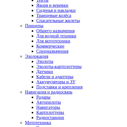
Тенты
Якоря и веревки
Сиденья и накладки
Транцевые колёса
Спасательные жилеты
Прицепы
Общего назначения
Для водной техники
Для мототехники
Коммерческие
Спецназначения
Эхолокация
Эхолоты
Эхолоты-картплоттеры
Датчики
Кабели и адаптеры
Аккумуляторы и ЗУ
Подставки и крепления
Навигация и радиосвязь
Радары
Автопилоты
Навигаторы
Картплоттеры
Радиостанции
Мототехника