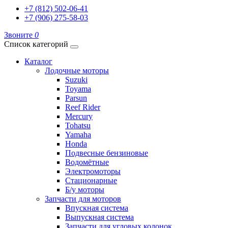
+7 (812) 502-06-41
+7 (906) 275-58-03
Звоните
0
Список категорий
Каталог
Лодочные моторы
Suzuki
Toyama
Parsun
Reef Rider
Mercury
Tohatsu
Yamaha
Honda
Подвесные бензиновые
Водомётные
Электромоторы
Стационарные
Б/у моторы
Запчасти для моторов
Впускная система
Выпускная система
Запчасти для угловых колонок