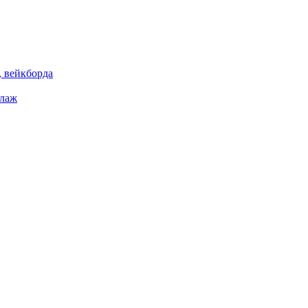
 вейкборда
елаж