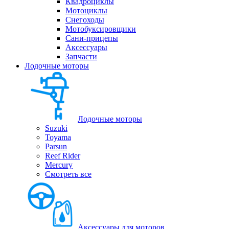
Квадроциклы
Мотоциклы
Снегоходы
Мотобуксировщики
Сани-прицепы
Аксессуары
Запчасти
Лодочные моторы
Лодочные моторы
Suzuki
Toyama
Parsun
Reef Rider
Mercury
Смотреть все
Аксессуары для моторов