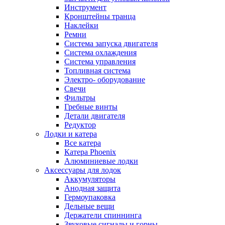
Инструмент
Кронштейны транца
Наклейки
Ремни
Система запуска двигателя
Система охлаждения
Система управления
Топливная система
Электро- оборудование
Свечи
Фильтры
Гребные винты
Детали двигателя
Редуктор
Лодки и катера
Все катера
Катера Phoenix
Алюминиевые лодки
Аксессуары для лодок
Аккумуляторы
Анодная защита
Гермоупаковка
Дельные вещи
Держатели спиннинга
Звуковые сигналы и горны