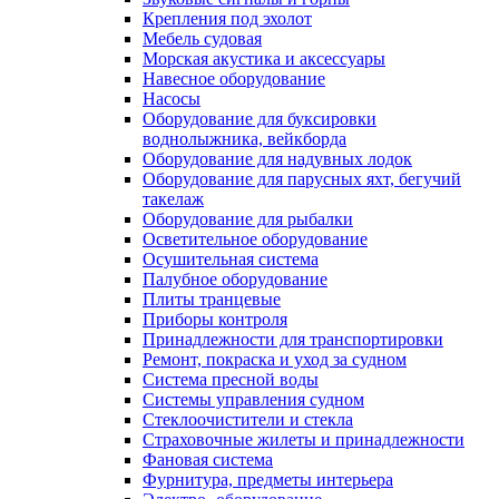
Крепления под эхолот
Мебель судовая
Морская акустика и аксессуары
Навесное оборудование
Насосы
Оборудование для буксировки
воднолыжника, вейкборда
Оборудование для надувных лодок
Оборудование для парусных яхт, бегучий
такелаж
Оборудование для рыбалки
Осветительное оборудование
Осушительная система
Палубное оборудование
Плиты транцевые
Приборы контроля
Принадлежности для транспортировки
Ремонт, покраска и уход за судном
Система пресной воды
Системы управления судном
Стеклоочистители и стекла
Страховочные жилеты и принадлежности
Фановая система
Фурнитура, предметы интерьера