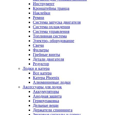
Инструмент
Кронштейны транца
Наклейки
Ремни
Система запуска двигателя
Система охлаждения
Система управления
Топливная система
Электро- оборудование
Свечи
Фильтры
Гребные винты
Детали двигателя
Редуктор
Лодки и катера
Все катера
Катера Phoenix
Алюминиевые лодки
Аксессуары для лодок
Аккумуляторы
Анодная защита
Гермоупаковка
Дельные вещи
Держатели спиннинга
Звуковые сигналы и горны