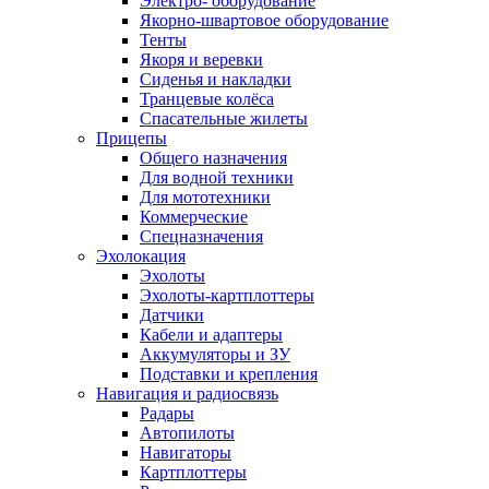
Электро- оборудование
Якорно-швартовое оборудование
Тенты
Якоря и веревки
Сиденья и накладки
Транцевые колёса
Спасательные жилеты
Прицепы
Общего назначения
Для водной техники
Для мототехники
Коммерческие
Спецназначения
Эхолокация
Эхолоты
Эхолоты-картплоттеры
Датчики
Кабели и адаптеры
Аккумуляторы и ЗУ
Подставки и крепления
Навигация и радиосвязь
Радары
Автопилоты
Навигаторы
Картплоттеры