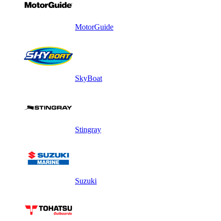
MotorGuide
SkyBoat
Stingray
Suzuki