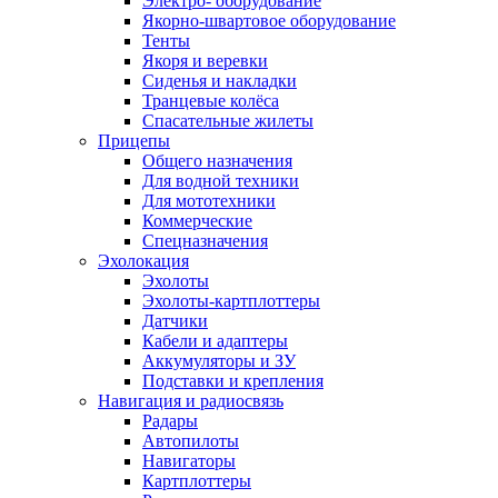
Электро- оборудование
Якорно-швартовое оборудование
Тенты
Якоря и веревки
Сиденья и накладки
Транцевые колёса
Спасательные жилеты
Прицепы
Общего назначения
Для водной техники
Для мототехники
Коммерческие
Спецназначения
Эхолокация
Эхолоты
Эхолоты-картплоттеры
Датчики
Кабели и адаптеры
Аккумуляторы и ЗУ
Подставки и крепления
Навигация и радиосвязь
Радары
Автопилоты
Навигаторы
Картплоттеры