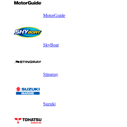
MotorGuide
SkyBoat
Stingray
Suzuki