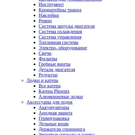
Инструмент
Кронштейны транца
Наклейки
Ремни
Система запуска двигателя
Система охлаждения
Система управления
Топливная система
Электро- оборудование
Свечи
Фильтры
Гребные винты
Детали двигателя
Редуктор
Лодки и катера
Все катера
Катера Phoenix
Алюминиевые лодки
Аксессуары для лодок
Аккумуляторы
Анодная защита
Гермоупаковка
Дельные вещи
Держатели спиннинга
Звуковые сигналы и горны