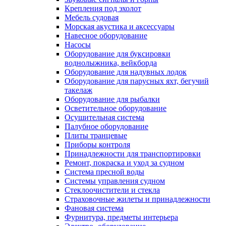
Крепления под эхолот
Мебель судовая
Морская акустика и аксессуары
Навесное оборудование
Насосы
Оборудование для буксировки
воднолыжника, вейкборда
Оборудование для надувных лодок
Оборудование для парусных яхт, бегучий
такелаж
Оборудование для рыбалки
Осветительное оборудование
Осушительная система
Палубное оборудование
Плиты транцевые
Приборы контроля
Принадлежности для транспортировки
Ремонт, покраска и уход за судном
Система пресной воды
Системы управления судном
Стеклоочистители и стекла
Страховочные жилеты и принадлежности
Фановая система
Фурнитура, предметы интерьера