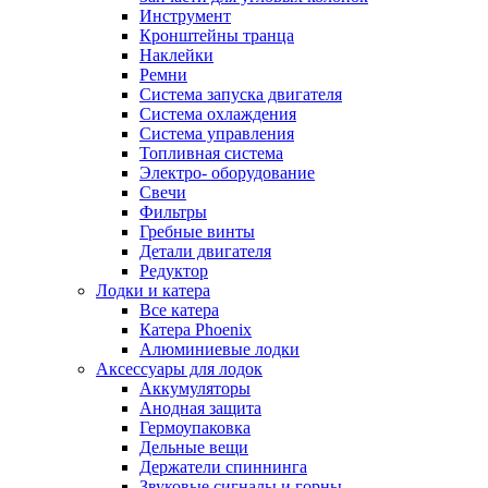
Инструмент
Кронштейны транца
Наклейки
Ремни
Система запуска двигателя
Система охлаждения
Система управления
Топливная система
Электро- оборудование
Свечи
Фильтры
Гребные винты
Детали двигателя
Редуктор
Лодки и катера
Все катера
Катера Phoenix
Алюминиевые лодки
Аксессуары для лодок
Аккумуляторы
Анодная защита
Гермоупаковка
Дельные вещи
Держатели спиннинга
Звуковые сигналы и горны