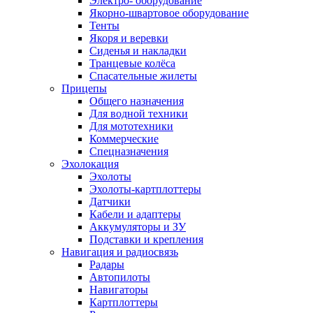
Электро- оборудование
Якорно-швартовое оборудование
Тенты
Якоря и веревки
Сиденья и накладки
Транцевые колёса
Спасательные жилеты
Прицепы
Общего назначения
Для водной техники
Для мототехники
Коммерческие
Спецназначения
Эхолокация
Эхолоты
Эхолоты-картплоттеры
Датчики
Кабели и адаптеры
Аккумуляторы и ЗУ
Подставки и крепления
Навигация и радиосвязь
Радары
Автопилоты
Навигаторы
Картплоттеры