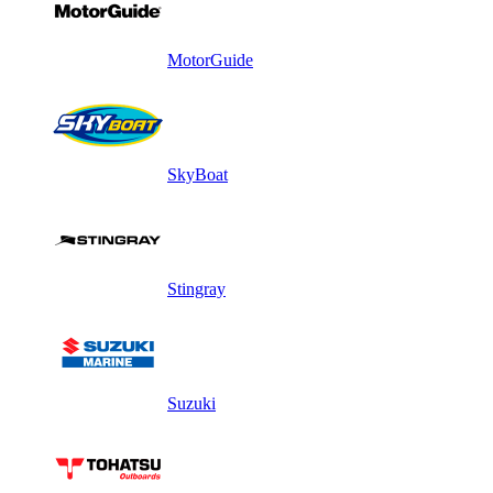
MotorGuide
SkyBoat
Stingray
Suzuki