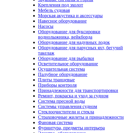
Крепления под эхолот
Мебель судовая
Морская акустика и аксессуары
Навесное оборудование
Насосы
Оборудование для буксировки
воднолыжника, вейкборда
Оборудование для надувных лодок
Оборудование для парусных яхт, бегучий
такелаж
Оборудование для рыбалки
Осветительное оборудование
Осушительная система
Палубное оборудование
Плиты транцевые
Приборы контроля
Принадлежности для транспортировки
Ремонт, покраска и уход за судном
Система пресной воды
Системы управления судном
Стеклоочистители и стекла
Страховочные жилеты и принадлежности
Фановая система
Фурнитура, предметы интерьера