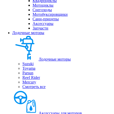
Квадроциклы
Мотоциклы
Снегоходы
Мотобуксировщики
Сани-прицепы
Аксессуары
Запчасти
Лодочные моторы
Лодочные моторы
Suzuki
Toyama
Parsun
Reef Rider
Mercury
Смотреть все
Аксессуары для моторов