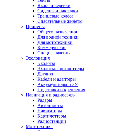
Тенты
Якоря и веревки
Сиденья и накладки
Транцевые колёса
Спасательные жилеты
Прицепы
Общего назначения
Для водной техники
Для мототехники
Коммерческие
Спецназначения
Эхолокация
Эхолоты
Эхолоты-картплоттеры
Датчики
Кабели и адаптеры
Аккумуляторы и ЗУ
Подставки и крепления
Навигация и радиосвязь
Радары
Автопилоты
Навигаторы
Картплоттеры
Радиостанции
Мототехника