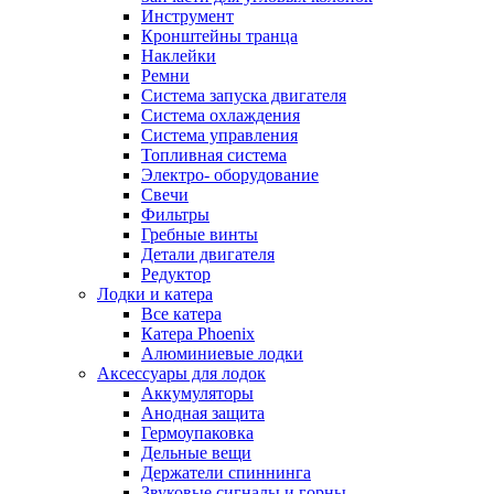
Инструмент
Кронштейны транца
Наклейки
Ремни
Система запуска двигателя
Система охлаждения
Система управления
Топливная система
Электро- оборудование
Свечи
Фильтры
Гребные винты
Детали двигателя
Редуктор
Лодки и катера
Все катера
Катера Phoenix
Алюминиевые лодки
Аксессуары для лодок
Аккумуляторы
Анодная защита
Гермоупаковка
Дельные вещи
Держатели спиннинга
Звуковые сигналы и горны