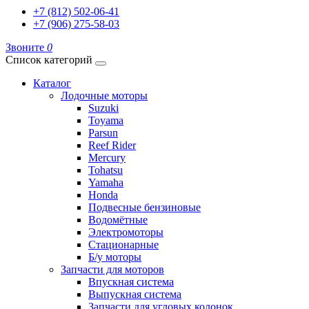
+7 (812) 502-06-41
+7 (906) 275-58-03
Звоните
0
Список категорий
Каталог
Лодочные моторы
Suzuki
Toyama
Parsun
Reef Rider
Mercury
Tohatsu
Yamaha
Honda
Подвесные бензиновые
Водомётные
Электромоторы
Стационарные
Б/у моторы
Запчасти для моторов
Впускная система
Выпускная система
Запчасти для угловых колонок