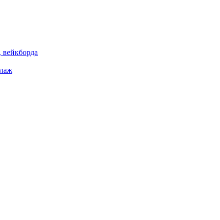
 вейкборда
елаж