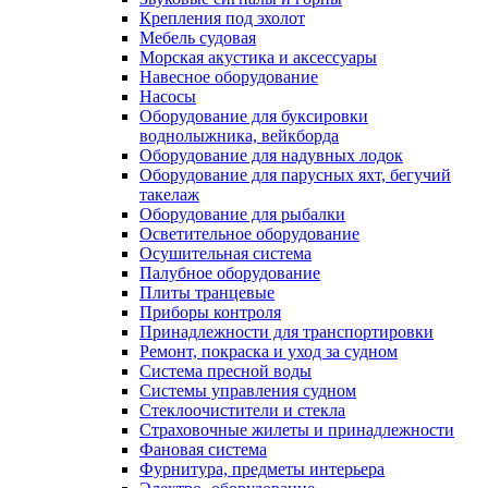
Крепления под эхолот
Мебель судовая
Морская акустика и аксессуары
Навесное оборудование
Насосы
Оборудование для буксировки
воднолыжника, вейкборда
Оборудование для надувных лодок
Оборудование для парусных яхт, бегучий
такелаж
Оборудование для рыбалки
Осветительное оборудование
Осушительная система
Палубное оборудование
Плиты транцевые
Приборы контроля
Принадлежности для транспортировки
Ремонт, покраска и уход за судном
Система пресной воды
Системы управления судном
Стеклоочистители и стекла
Страховочные жилеты и принадлежности
Фановая система
Фурнитура, предметы интерьера