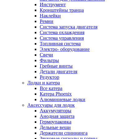
Инструмент
Кронштейны транца
Наклейки
Ремни
Система запуска двигателя
Система охлаждения
Система управления
Топливная система
Электро- оборудование
Свечи
Фильтры
Гребные винты
Детали двигателя
Редуктор
Лодки и катера
Все катера
Катера Phoenix
Алюминиевые лодки
Аксессуары для лодок
Аккумуляторы
Анодная защита
Гермоупаковка
Дельные вещи
Держатели спиннинга
Звуковые сигналы и горны