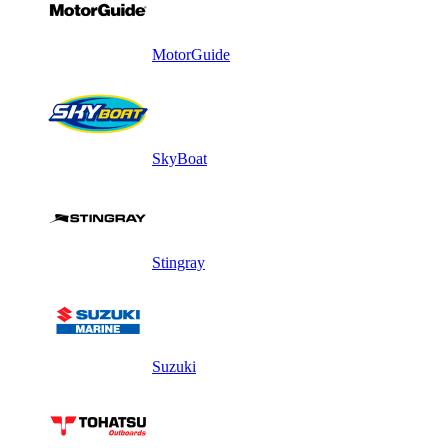
MotorGuide
SkyBoat
Stingray
Suzuki