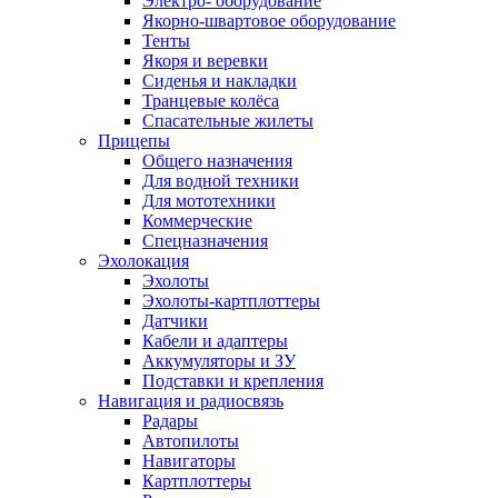
Электро- оборудование
Якорно-швартовое оборудование
Тенты
Якоря и веревки
Сиденья и накладки
Транцевые колёса
Спасательные жилеты
Прицепы
Общего назначения
Для водной техники
Для мототехники
Коммерческие
Спецназначения
Эхолокация
Эхолоты
Эхолоты-картплоттеры
Датчики
Кабели и адаптеры
Аккумуляторы и ЗУ
Подставки и крепления
Навигация и радиосвязь
Радары
Автопилоты
Навигаторы
Картплоттеры