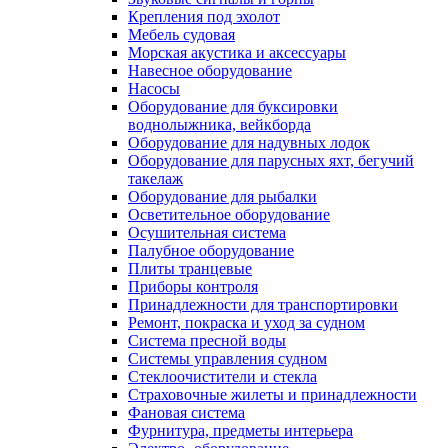
Крепления под эхолот
Мебель судовая
Морская акустика и аксессуары
Навесное оборудование
Насосы
Оборудование для буксировки
воднолыжника, вейкборда
Оборудование для надувных лодок
Оборудование для парусных яхт, бегучий
такелаж
Оборудование для рыбалки
Осветительное оборудование
Осушительная система
Палубное оборудование
Плиты транцевые
Приборы контроля
Принадлежности для транспортировки
Ремонт, покраска и уход за судном
Система пресной воды
Системы управления судном
Стеклоочистители и стекла
Страховочные жилеты и принадлежности
Фановая система
Фурнитура, предметы интерьера