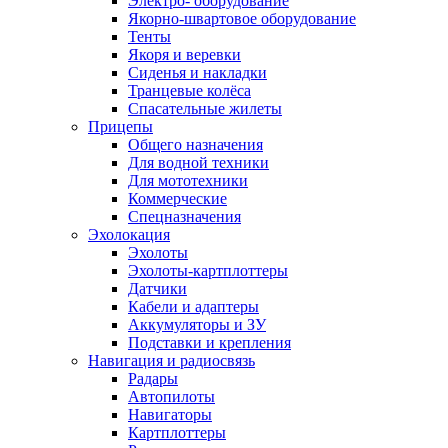
Электро- оборудование
Якорно-швартовое оборудование
Тенты
Якоря и веревки
Сиденья и накладки
Транцевые колёса
Спасательные жилеты
Прицепы
Общего назначения
Для водной техники
Для мототехники
Коммерческие
Спецназначения
Эхолокация
Эхолоты
Эхолоты-картплоттеры
Датчики
Кабели и адаптеры
Аккумуляторы и ЗУ
Подставки и крепления
Навигация и радиосвязь
Радары
Автопилоты
Навигаторы
Картплоттеры