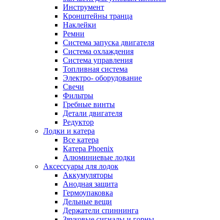
Инструмент
Кронштейны транца
Наклейки
Ремни
Система запуска двигателя
Система охлаждения
Система управления
Топливная система
Электро- оборудование
Свечи
Фильтры
Гребные винты
Детали двигателя
Редуктор
Лодки и катера
Все катера
Катера Phoenix
Алюминиевые лодки
Аксессуары для лодок
Аккумуляторы
Анодная защита
Гермоупаковка
Дельные вещи
Держатели спиннинга
Звуковые сигналы и горны