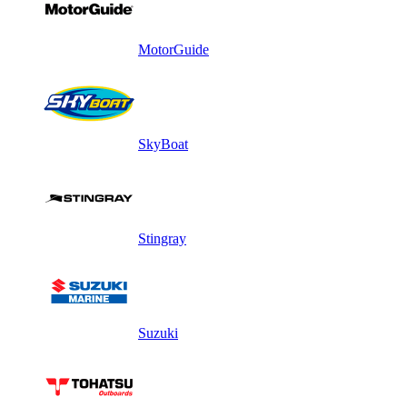
MotorGuide
SkyBoat
Stingray
Suzuki