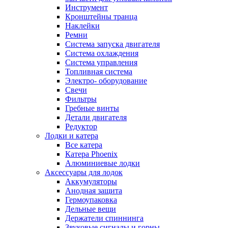
Инструмент
Кронштейны транца
Наклейки
Ремни
Система запуска двигателя
Система охлаждения
Система управления
Топливная система
Электро- оборудование
Свечи
Фильтры
Гребные винты
Детали двигателя
Редуктор
Лодки и катера
Все катера
Катера Phoenix
Алюминиевые лодки
Аксессуары для лодок
Аккумуляторы
Анодная защита
Гермоупаковка
Дельные вещи
Держатели спиннинга
Звуковые сигналы и горны