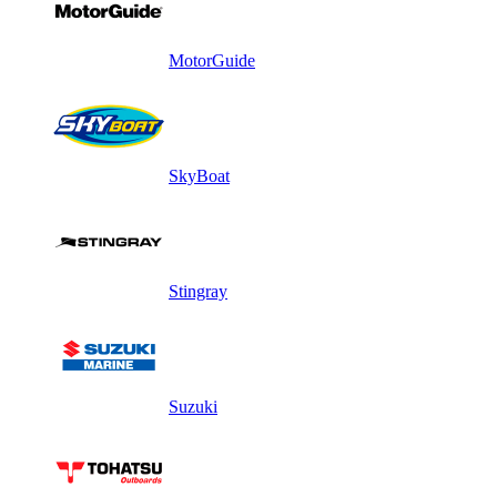
MotorGuide
SkyBoat
Stingray
Suzuki