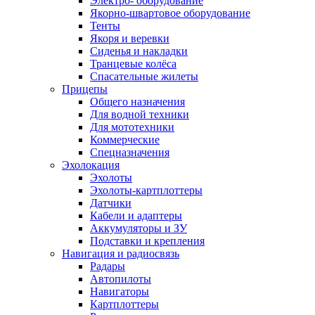
Электро- оборудование
Якорно-швартовое оборудование
Тенты
Якоря и веревки
Сиденья и накладки
Транцевые колёса
Спасательные жилеты
Прицепы
Общего назначения
Для водной техники
Для мототехники
Коммерческие
Спецназначения
Эхолокация
Эхолоты
Эхолоты-картплоттеры
Датчики
Кабели и адаптеры
Аккумуляторы и ЗУ
Подставки и крепления
Навигация и радиосвязь
Радары
Автопилоты
Навигаторы
Картплоттеры