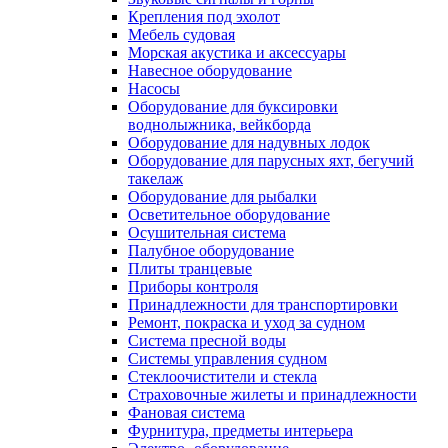
Крепления под эхолот
Мебель судовая
Морская акустика и аксессуары
Навесное оборудование
Насосы
Оборудование для буксировки
воднолыжника, вейкборда
Оборудование для надувных лодок
Оборудование для парусных яхт, бегучий
такелаж
Оборудование для рыбалки
Осветительное оборудование
Осушительная система
Палубное оборудование
Плиты транцевые
Приборы контроля
Принадлежности для транспортировки
Ремонт, покраска и уход за судном
Система пресной воды
Системы управления судном
Стеклоочистители и стекла
Страховочные жилеты и принадлежности
Фановая система
Фурнитура, предметы интерьера