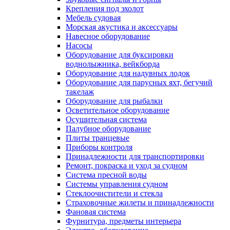
Крепления под эхолот
Мебель судовая
Морская акустика и аксессуары
Навесное оборудование
Насосы
Оборудование для буксировки
воднолыжника, вейкборда
Оборудование для надувных лодок
Оборудование для парусных яхт, бегучий
такелаж
Оборудование для рыбалки
Осветительное оборудование
Осушительная система
Палубное оборудование
Плиты транцевые
Приборы контроля
Принадлежности для транспортировки
Ремонт, покраска и уход за судном
Система пресной воды
Системы управления судном
Стеклоочистители и стекла
Страховочные жилеты и принадлежности
Фановая система
Фурнитура, предметы интерьера