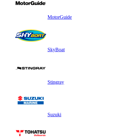
MotorGuide
SkyBoat
Stingray
Suzuki