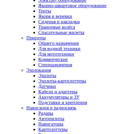
Электро- оборудование
Якорно-швартовое оборудование
Тенты
Якоря и веревки
Сиденья и накладки
Транцевые колёса
Спасательные жилеты
Прицепы
Общего назначения
Для водной техники
Для мототехники
Коммерческие
Спецназначения
Эхолокация
Эхолоты
Эхолоты-картплоттеры
Датчики
Кабели и адаптеры
Аккумуляторы и ЗУ
Подставки и крепления
Навигация и радиосвязь
Радары
Автопилоты
Навигаторы
Картплоттеры