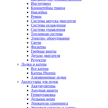
Инструмент
Кронштейны транца
Наклейки
Ремни
Система запуска двигателя
Система охлаждения
Система управления
Топливная система
Электро- оборудование
Свечи
Фильтры
Гребные винты
Детали двигателя
Редуктор
Лодки и катера
Все катера
Катера Phoenix
Алюминиевые лодки
Аксессуары для лодок
Аккумуляторы
Анодная защита
Гермоупаковка
Дельные вещи
Держатели спиннинга
Звуковые сигналы и горны