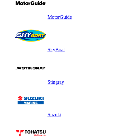
MotorGuide
SkyBoat
Stingray
Suzuki