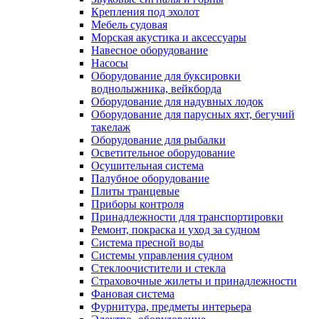
Крепления под эхолот
Мебель судовая
Морская акустика и аксессуары
Навесное оборудование
Насосы
Оборудование для буксировки
воднолыжника, вейкборда
Оборудование для надувных лодок
Оборудование для парусных яхт, бегучий
такелаж
Оборудование для рыбалки
Осветительное оборудование
Осушительная система
Палубное оборудование
Плиты транцевые
Приборы контроля
Принадлежности для транспортировки
Ремонт, покраска и уход за судном
Система пресной воды
Системы управления судном
Стеклоочистители и стекла
Страховочные жилеты и принадлежности
Фановая система
Фурнитура, предметы интерьера