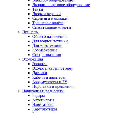
Электро- оборудование
Якорно-швартовое оборудование
Тенты
Якоря и веревки
Сиденья и накладки
Транцевые колёса
Спасательные жилеты
Прицепы
Общего назначения
Для водной техники
Для мототехники
Коммерческие
Спецназначения
Эхолокация
Эхолоты
Эхолоты-картплоттеры
Датчики
Кабели и адаптеры
Аккумуляторы и ЗУ
Подставки и крепления
Навигация и радиосвязь
Радары
Автопилоты
Навигаторы
Картплоттеры