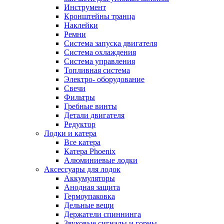
Инструмент
Кронштейны транца
Наклейки
Ремни
Система запуска двигателя
Система охлаждения
Система управления
Топливная система
Электро- оборудование
Свечи
Фильтры
Гребные винты
Детали двигателя
Редуктор
Лодки и катера
Все катера
Катера Phoenix
Алюминиевые лодки
Аксессуары для лодок
Аккумуляторы
Анодная защита
Гермоупаковка
Дельные вещи
Держатели спиннинга
Звуковые сигналы и горны