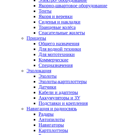
Электро- оборудование
Якорно-швартовое оборудование
Тенты
Якоря и веревки
Сиденья и накладки
Транцевые колёса
Спасательные жилеты
Прицепы
Общего назначения
Для водной техники
Для мототехники
Коммерческие
Спецназначения
Эхолокация
Эхолоты
Эхолоты-картплоттеры
Датчики
Кабели и адаптеры
Аккумуляторы и ЗУ
Подставки и крепления
Навигация и радиосвязь
Радары
Автопилоты
Навигаторы
Картплоттеры