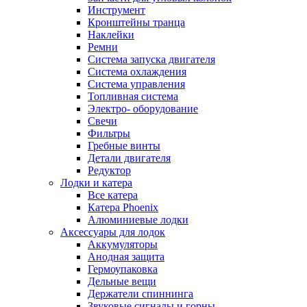
Инструмент
Кронштейны транца
Наклейки
Ремни
Система запуска двигателя
Система охлаждения
Система управления
Топливная система
Электро- оборудование
Свечи
Фильтры
Гребные винты
Детали двигателя
Редуктор
Лодки и катера
Все катера
Катера Phoenix
Алюминиевые лодки
Аксессуары для лодок
Аккумуляторы
Анодная защита
Гермоупаковка
Дельные вещи
Держатели спиннинга
Звуковые сигналы и горны