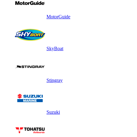
MotorGuide
SkyBoat
Stingray
Suzuki