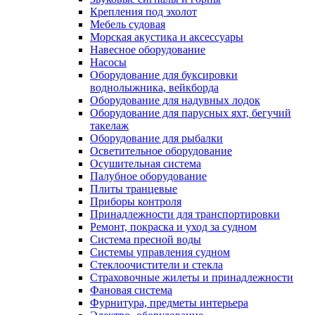
Крепления под эхолот
Мебель судовая
Морская акустика и аксессуары
Навесное оборудование
Насосы
Оборудование для буксировки
воднолыжника, вейкборда
Оборудование для надувных лодок
Оборудование для парусных яхт, бегучий
такелаж
Оборудование для рыбалки
Осветительное оборудование
Осушительная система
Палубное оборудование
Плиты транцевые
Приборы контроля
Принадлежности для транспортировки
Ремонт, покраска и уход за судном
Система пресной воды
Системы управления судном
Стеклоочистители и стекла
Страховочные жилеты и принадлежности
Фановая система
Фурнитура, предметы интерьера