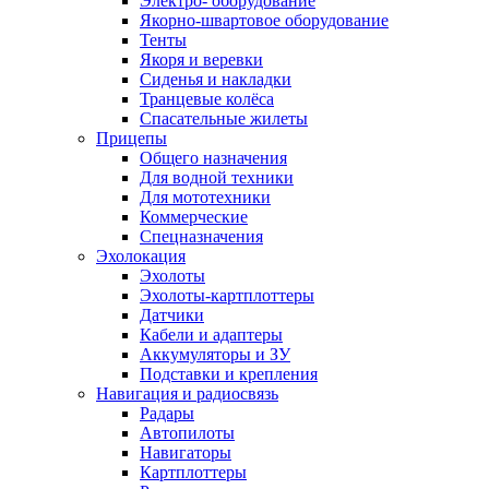
Электро- оборудование
Якорно-швартовое оборудование
Тенты
Якоря и веревки
Сиденья и накладки
Транцевые колёса
Спасательные жилеты
Прицепы
Общего назначения
Для водной техники
Для мототехники
Коммерческие
Спецназначения
Эхолокация
Эхолоты
Эхолоты-картплоттеры
Датчики
Кабели и адаптеры
Аккумуляторы и ЗУ
Подставки и крепления
Навигация и радиосвязь
Радары
Автопилоты
Навигаторы
Картплоттеры