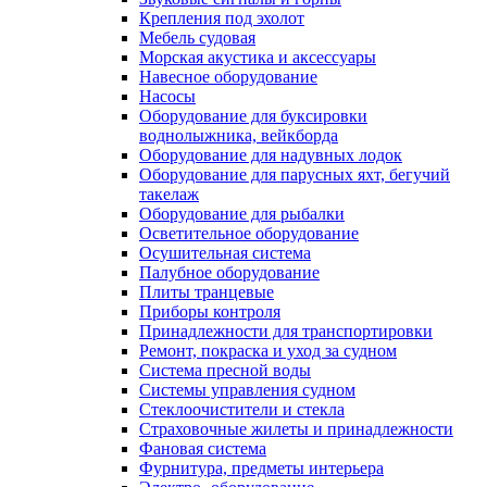
Крепления под эхолот
Мебель судовая
Морская акустика и аксессуары
Навесное оборудование
Насосы
Оборудование для буксировки
воднолыжника, вейкборда
Оборудование для надувных лодок
Оборудование для парусных яхт, бегучий
такелаж
Оборудование для рыбалки
Осветительное оборудование
Осушительная система
Палубное оборудование
Плиты транцевые
Приборы контроля
Принадлежности для транспортировки
Ремонт, покраска и уход за судном
Система пресной воды
Системы управления судном
Стеклоочистители и стекла
Страховочные жилеты и принадлежности
Фановая система
Фурнитура, предметы интерьера