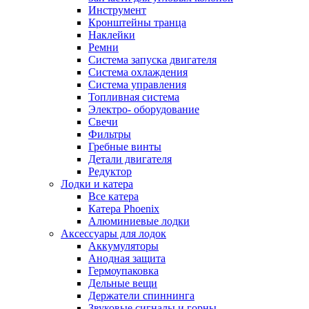
Инструмент
Кронштейны транца
Наклейки
Ремни
Система запуска двигателя
Система охлаждения
Система управления
Топливная система
Электро- оборудование
Свечи
Фильтры
Гребные винты
Детали двигателя
Редуктор
Лодки и катера
Все катера
Катера Phoenix
Алюминиевые лодки
Аксессуары для лодок
Аккумуляторы
Анодная защита
Гермоупаковка
Дельные вещи
Держатели спиннинга
Звуковые сигналы и горны