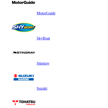
MotorGuide
SkyBoat
Stingray
Suzuki