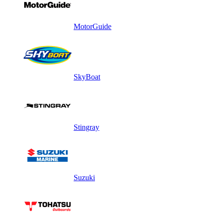
MotorGuide
SkyBoat
Stingray
Suzuki