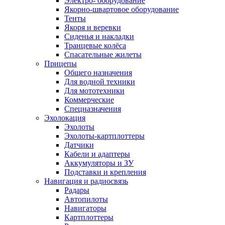
Электро- оборудование
Якорно-швартовое оборудование
Тенты
Якоря и веревки
Сиденья и накладки
Транцевые колёса
Спасательные жилеты
Прицепы
Общего назначения
Для водной техники
Для мототехники
Коммерческие
Спецназначения
Эхолокация
Эхолоты
Эхолоты-картплоттеры
Датчики
Кабели и адаптеры
Аккумуляторы и ЗУ
Подставки и крепления
Навигация и радиосвязь
Радары
Автопилоты
Навигаторы
Картплоттеры