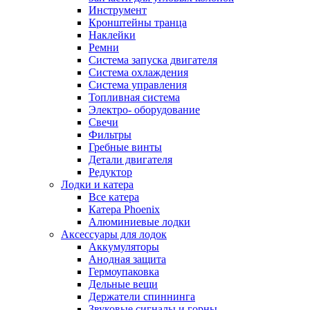
Инструмент
Кронштейны транца
Наклейки
Ремни
Система запуска двигателя
Система охлаждения
Система управления
Топливная система
Электро- оборудование
Свечи
Фильтры
Гребные винты
Детали двигателя
Редуктор
Лодки и катера
Все катера
Катера Phoenix
Алюминиевые лодки
Аксессуары для лодок
Аккумуляторы
Анодная защита
Гермоупаковка
Дельные вещи
Держатели спиннинга
Звуковые сигналы и горны