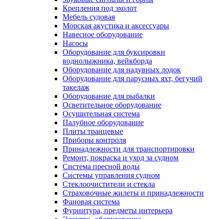
Крепления под эхолот
Мебель судовая
Морская акустика и аксессуары
Навесное оборудование
Насосы
Оборудование для буксировки
воднолыжника, вейкборда
Оборудование для надувных лодок
Оборудование для парусных яхт, бегучий
такелаж
Оборудование для рыбалки
Осветительное оборудование
Осушительная система
Палубное оборудование
Плиты транцевые
Приборы контроля
Принадлежности для транспортировки
Ремонт, покраска и уход за судном
Система пресной воды
Системы управления судном
Стеклоочистители и стекла
Страховочные жилеты и принадлежности
Фановая система
Фурнитура, предметы интерьера