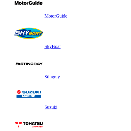
MotorGuide
SkyBoat
Stingray
Suzuki