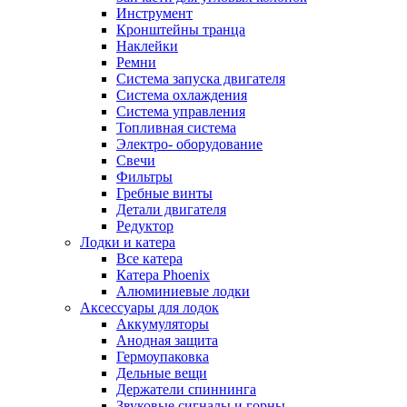
Инструмент
Кронштейны транца
Наклейки
Ремни
Система запуска двигателя
Система охлаждения
Система управления
Топливная система
Электро- оборудование
Свечи
Фильтры
Гребные винты
Детали двигателя
Редуктор
Лодки и катера
Все катера
Катера Phoenix
Алюминиевые лодки
Аксессуары для лодок
Аккумуляторы
Анодная защита
Гермоупаковка
Дельные вещи
Держатели спиннинга
Звуковые сигналы и горны