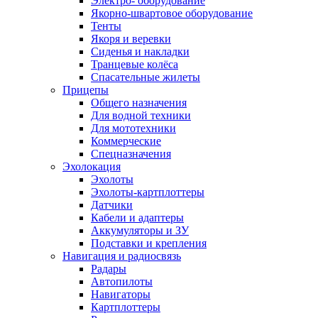
Электро- оборудование
Якорно-швартовое оборудование
Тенты
Якоря и веревки
Сиденья и накладки
Транцевые колёса
Спасательные жилеты
Прицепы
Общего назначения
Для водной техники
Для мототехники
Коммерческие
Спецназначения
Эхолокация
Эхолоты
Эхолоты-картплоттеры
Датчики
Кабели и адаптеры
Аккумуляторы и ЗУ
Подставки и крепления
Навигация и радиосвязь
Радары
Автопилоты
Навигаторы
Картплоттеры