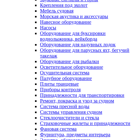
Крепления под эхолот
Мебель судовая
Морская акустика и аксессуары
Навесное оборудование
Насосы
Оборудование для буксировки
воднолыжника, вейкборда
Оборудование для надувных лодок
Оборудование для парусных яхт, бегучий
такелаж
Оборудование для рыбалки
Осветительное оборудование
Осушительная система
Палубное оборудование
Плиты транцевые
Приборы контроля
Принадлежности для транспортировки
Ремонт, покраска и уход за судном
Система пресной воды
Системы управления судном
Стеклоочистители и стекла
Страховочные жилеты и принадлежности
Фановая система
Фурнитура, предметы интерьера