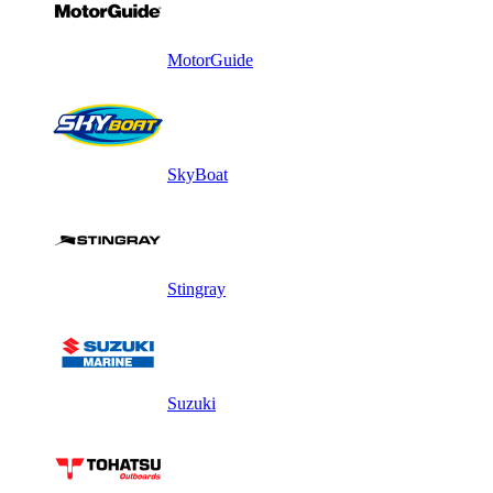
MotorGuide
SkyBoat
Stingray
Suzuki