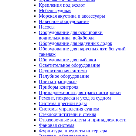
Крепления под эхолот
Мебель судовая
Морская акустика и аксессуары
Навесное оборудование
Насосы
Оборудование для буксировки
воднолыжника, вейкборда
Оборудование для надувных лодок
Оборудование для парусных яхт, бегучий
такелаж
Оборудование для рыбалки
Осветительное оборудование
Осушительная система
Палубное оборудование
Плиты транцевые
Приборы контроля
Принадлежности для транспортировки
Ремонт, покраска и уход за судном
Система пресной воды
Системы управления судном
Стеклоочистители и стекла
Страховочные жилеты и принадлежности
Фановая система
Фурнитура, предметы интерьера