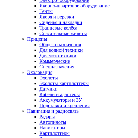
Электро- оборудование
Якорно-швартовое оборудование
Тенты
Якоря и веревки
Сиденья и накладки
Транцевые колёса
Спасательные жилеты
Прицепы
Общего назначения
Для водной техники
Для мототехники
Коммерческие
Спецназначения
Эхолокация
Эхолоты
Эхолоты-картплоттеры
Датчики
Кабели и адаптеры
Аккумуляторы и ЗУ
Подставки и крепления
Навигация и радиосвязь
Радары
Автопилоты
Навигаторы
Картплоттеры