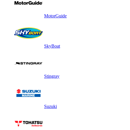
MotorGuide
SkyBoat
Stingray
Suzuki