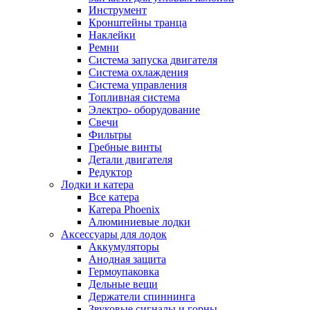
Инструмент
Кронштейны транца
Наклейки
Ремни
Система запуска двигателя
Система охлаждения
Система управления
Топливная система
Электро- оборудование
Свечи
Фильтры
Гребные винты
Детали двигателя
Редуктор
Лодки и катера
Все катера
Катера Phoenix
Алюминиевые лодки
Аксессуары для лодок
Аккумуляторы
Анодная защита
Гермоупаковка
Дельные вещи
Держатели спиннинга
Звуковые сигналы и горны