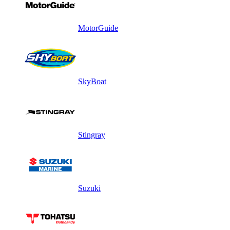
MotorGuide
SkyBoat
Stingray
Suzuki