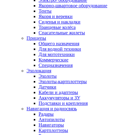
Электро- оборудование
Якорно-швартовое оборудование
Тенты
Якоря и веревки
Сиденья и накладки
Транцевые колёса
Спасательные жилеты
Прицепы
Общего назначения
Для водной техники
Для мототехники
Коммерческие
Спецназначения
Эхолокация
Эхолоты
Эхолоты-картплоттеры
Датчики
Кабели и адаптеры
Аккумуляторы и ЗУ
Подставки и крепления
Навигация и радиосвязь
Радары
Автопилоты
Навигаторы
Картплоттеры