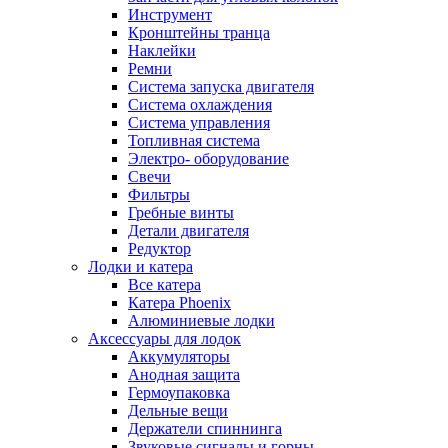
Инструмент
Кронштейны транца
Наклейки
Ремни
Система запуска двигателя
Система охлаждения
Система управления
Топливная система
Электро- оборудование
Свечи
Фильтры
Гребные винты
Детали двигателя
Редуктор
Лодки и катера
Все катера
Катера Phoenix
Алюминиевые лодки
Аксессуары для лодок
Аккумуляторы
Анодная защита
Гермоупаковка
Дельные вещи
Держатели спиннинга
Звуковые сигналы и горны