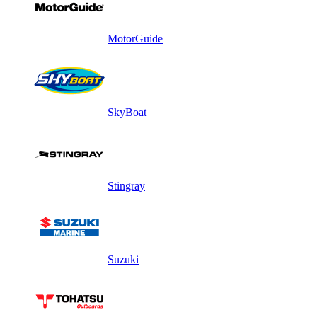
MotorGuide
SkyBoat
Stingray
Suzuki