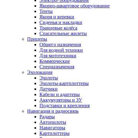
Электро- оборудование
Якорно-швартовое оборудование
Тенты
Якоря и веревки
Сиденья и накладки
Транцевые колёса
Спасательные жилеты
Прицепы
Общего назначения
Для водной техники
Для мототехники
Коммерческие
Спецназначения
Эхолокация
Эхолоты
Эхолоты-картплоттеры
Датчики
Кабели и адаптеры
Аккумуляторы и ЗУ
Подставки и крепления
Навигация и радиосвязь
Радары
Автопилоты
Навигаторы
Картплоттеры