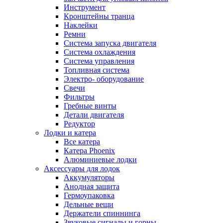
Инструмент
Кронштейны транца
Наклейки
Ремни
Система запуска двигателя
Система охлаждения
Система управления
Топливная система
Электро- оборудование
Свечи
Фильтры
Гребные винты
Детали двигателя
Редуктор
Лодки и катера
Все катера
Катера Phoenix
Алюминиевые лодки
Аксессуары для лодок
Аккумуляторы
Анодная защита
Гермоупаковка
Дельные вещи
Держатели спиннинга
Звуковые сигналы и горны