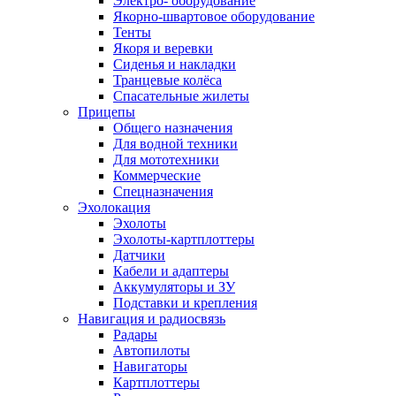
Электро- оборудование
Якорно-швартовое оборудование
Тенты
Якоря и веревки
Сиденья и накладки
Транцевые колёса
Спасательные жилеты
Прицепы
Общего назначения
Для водной техники
Для мототехники
Коммерческие
Спецназначения
Эхолокация
Эхолоты
Эхолоты-картплоттеры
Датчики
Кабели и адаптеры
Аккумуляторы и ЗУ
Подставки и крепления
Навигация и радиосвязь
Радары
Автопилоты
Навигаторы
Картплоттеры