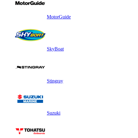
MotorGuide
SkyBoat
Stingray
Suzuki