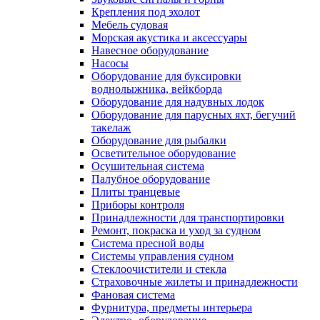
Крепления под эхолот
Мебель судовая
Морская акустика и аксессуары
Навесное оборудование
Насосы
Оборудование для буксировки
воднолыжника, вейкборда
Оборудование для надувных лодок
Оборудование для парусных яхт, бегучий
такелаж
Оборудование для рыбалки
Осветительное оборудование
Осушительная система
Палубное оборудование
Плиты транцевые
Приборы контроля
Принадлежности для транспортировки
Ремонт, покраска и уход за судном
Система пресной воды
Системы управления судном
Стеклоочистители и стекла
Страховочные жилеты и принадлежности
Фановая система
Фурнитура, предметы интерьера