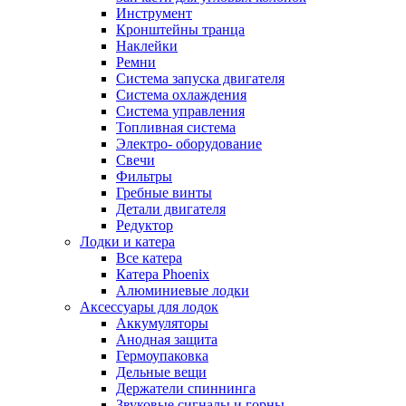
Инструмент
Кронштейны транца
Наклейки
Ремни
Система запуска двигателя
Система охлаждения
Система управления
Топливная система
Электро- оборудование
Свечи
Фильтры
Гребные винты
Детали двигателя
Редуктор
Лодки и катера
Все катера
Катера Phoenix
Алюминиевые лодки
Аксессуары для лодок
Аккумуляторы
Анодная защита
Гермоупаковка
Дельные вещи
Держатели спиннинга
Звуковые сигналы и горны