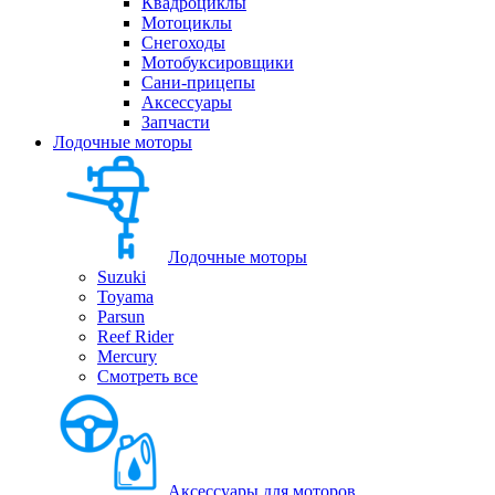
Квадроциклы
Мотоциклы
Снегоходы
Мотобуксировщики
Сани-прицепы
Аксессуары
Запчасти
Лодочные моторы
Лодочные моторы
Suzuki
Toyama
Parsun
Reef Rider
Mercury
Смотреть все
Аксессуары для моторов