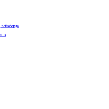
 вейкборда
елаж