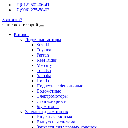
+7 (812) 502-06-41
+7 (906) 275-58-03
Звоните
0
Список категорий
Каталог
Лодочные моторы
Suzuki
Toyama
Parsun
Reef Rider
Mercury
Tohatsu
Yamaha
Honda
Подвесные бензиновые
Водомётные
Электромоторы
Стационарные
Б/у моторы
Запчасти для моторов
Впускная система
Выпускная система
Запчасти для угловых колонок