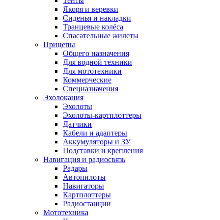
Тенты
Якоря и веревки
Сиденья и накладки
Транцевые колёса
Спасательные жилеты
Прицепы
Общего назначения
Для водной техники
Для мототехники
Коммерческие
Спецназначения
Эхолокация
Эхолоты
Эхолоты-картплоттеры
Датчики
Кабели и адаптеры
Аккумуляторы и ЗУ
Подставки и крепления
Навигация и радиосвязь
Радары
Автопилоты
Навигаторы
Картплоттеры
Радиостанции
Мототехника