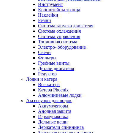
Инструмент
Кронштейны транца
Наклейки
Ремни
Система запуска двигателя
Система охлаждения
Система управления
Топливная система
Электро- оборудование
Свечи
Фильтры
Гребные винты
Детали двигателя
Редуктор
Лодки и катера
Все катера
Катера Phoenix
Алюминиевые лодки
Аксессуары для лодок
Аккумуляторы
Анодная защита
Гермоупаковка
Дельные вещи
Держатели спиннинга
Звуковые сигналы и горны