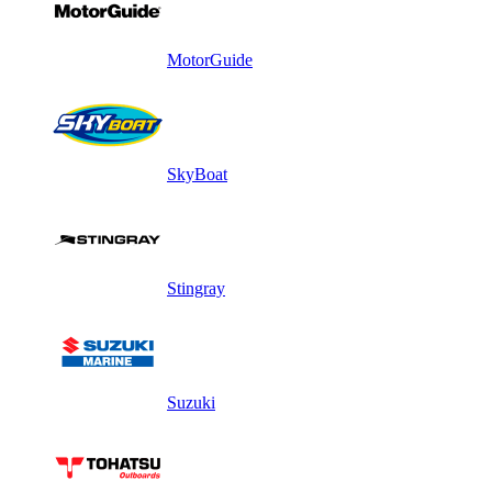
MotorGuide
SkyBoat
Stingray
Suzuki