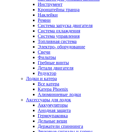
Инструмент
Кронштейны транца
Наклейки
Ремни
Система запуска двигателя
Система охлаждения
Система управления
Топливная система
Электро- оборудование
Свечи
Фильтры
Гребные винты
Детали двигателя
Редуктор
Лодки и катера
Все катера
Катера Phoenix
Алюминиевые лодки
Аксессуары для лодок
Аккумуляторы
Анодная защита
Гермоупаковка
Дельные вещи
Держатели спиннинга
Звуковые сигналы и горны