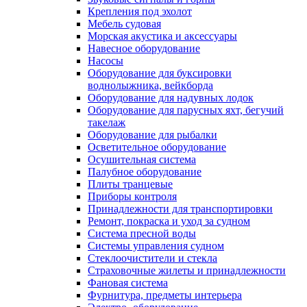
Крепления под эхолот
Мебель судовая
Морская акустика и аксессуары
Навесное оборудование
Насосы
Оборудование для буксировки
воднолыжника, вейкборда
Оборудование для надувных лодок
Оборудование для парусных яхт, бегучий
такелаж
Оборудование для рыбалки
Осветительное оборудование
Осушительная система
Палубное оборудование
Плиты транцевые
Приборы контроля
Принадлежности для транспортировки
Ремонт, покраска и уход за судном
Система пресной воды
Системы управления судном
Стеклоочистители и стекла
Страховочные жилеты и принадлежности
Фановая система
Фурнитура, предметы интерьера