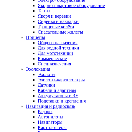
Электро- оборудование
Якорно-швартовое оборудование
Тенты
Якоря и веревки
Сиденья и накладки
Транцевые колёса
Спасательные жилеты
Прицепы
Общего назначения
Для водной техники
Для мототехники
Коммерческие
Спецназначения
Эхолокация
Эхолоты
Эхолоты-картплоттеры
Датчики
Кабели и адаптеры
Аккумуляторы и ЗУ
Подставки и крепления
Навигация и радиосвязь
Радары
Автопилоты
Навигаторы
Картплоттеры