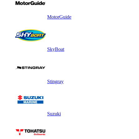
MotorGuide
SkyBoat
Stingray
Suzuki