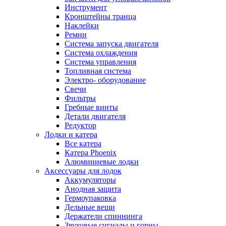
Инструмент
Кронштейны транца
Наклейки
Ремни
Система запуска двигателя
Система охлаждения
Система управления
Топливная система
Электро- оборудование
Свечи
Фильтры
Гребные винты
Детали двигателя
Редуктор
Лодки и катера
Все катера
Катера Phoenix
Алюминиевые лодки
Аксессуары для лодок
Аккумуляторы
Анодная защита
Гермоупаковка
Дельные вещи
Держатели спиннинга
Звуковые сигналы и горны