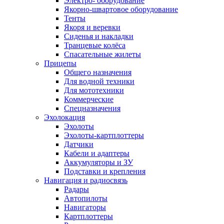
Электро- оборудование
Якорно-швартовое оборудование
Тенты
Якоря и веревки
Сиденья и накладки
Транцевые колёса
Спасательные жилеты
Прицепы
Общего назначения
Для водной техники
Для мототехники
Коммерческие
Спецназначения
Эхолокация
Эхолоты
Эхолоты-картплоттеры
Датчики
Кабели и адаптеры
Аккумуляторы и ЗУ
Подставки и крепления
Навигация и радиосвязь
Радары
Автопилоты
Навигаторы
Картплоттеры