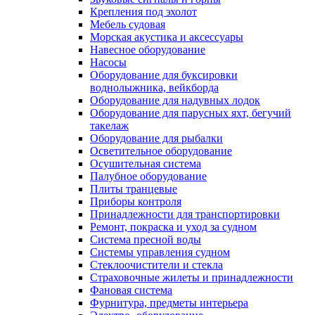
Крепления под эхолот
Мебель судовая
Морская акустика и аксессуары
Навесное оборудование
Насосы
Оборудование для буксировки
воднолыжника, вейкборда
Оборудование для надувных лодок
Оборудование для парусных яхт, бегучий
такелаж
Оборудование для рыбалки
Осветительное оборудование
Осушительная система
Палубное оборудование
Плиты транцевые
Приборы контроля
Принадлежности для транспортировки
Ремонт, покраска и уход за судном
Система пресной воды
Системы управления судном
Стеклоочистители и стекла
Страховочные жилеты и принадлежности
Фановая система
Фурнитура, предметы интерьера