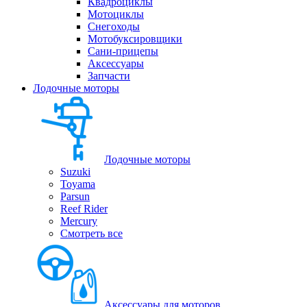
Квадроциклы
Мотоциклы
Снегоходы
Мотобуксировщики
Сани-прицепы
Аксессуары
Запчасти
Лодочные моторы
Лодочные моторы
Suzuki
Toyama
Parsun
Reef Rider
Mercury
Смотреть все
Аксессуары для моторов