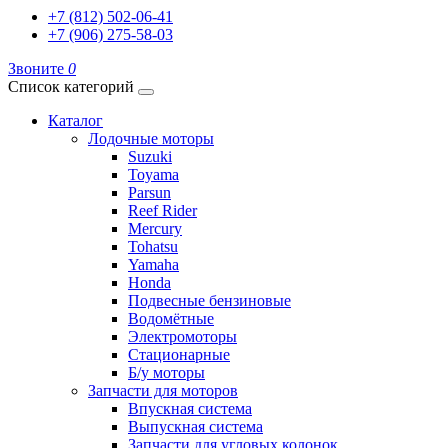
+7 (812) 502-06-41
+7 (906) 275-58-03
Звоните
0
Список категорий
Каталог
Лодочные моторы
Suzuki
Toyama
Parsun
Reef Rider
Mercury
Tohatsu
Yamaha
Honda
Подвесные бензиновые
Водомётные
Электромоторы
Стационарные
Б/у моторы
Запчасти для моторов
Впускная система
Выпускная система
Запчасти для угловых колонок