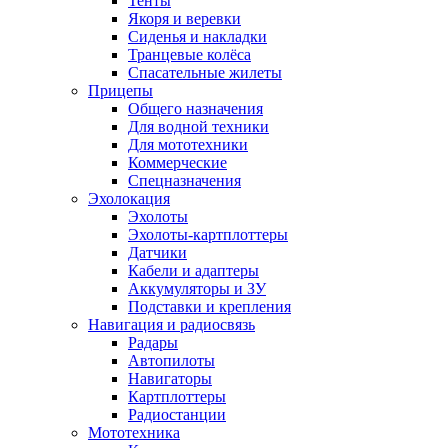
Тенты
Якоря и веревки
Сиденья и накладки
Транцевые колёса
Спасательные жилеты
Прицепы
Общего назначения
Для водной техники
Для мототехники
Коммерческие
Спецназначения
Эхолокация
Эхолоты
Эхолоты-картплоттеры
Датчики
Кабели и адаптеры
Аккумуляторы и ЗУ
Подставки и крепления
Навигация и радиосвязь
Радары
Автопилоты
Навигаторы
Картплоттеры
Радиостанции
Мототехника