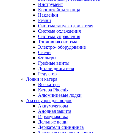
Инструмент
Кронштейны транца
Наклейки
Ремни
Система запуска двигателя
Система охлаждения
Система управления
Топливная система
Электро- оборудование
Свечи
Фильтры
Гребные винты
Детали двигателя
Редуктор
Лодки и катера
Все катера
Катера Phoenix
Алюминиевые лодки
Аксессуары для лодок
Аккумуляторы
Анодная защита
Гермоупаковка
Дельные вещи
Держатели спиннинга
Звуковые сигналы и горны