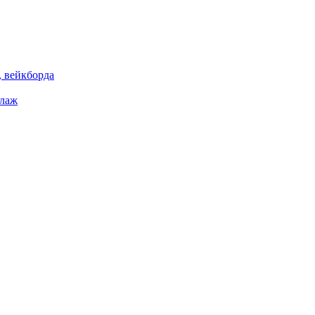
 вейкборда
елаж