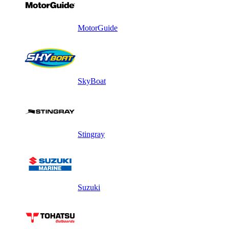
MotorGuide
SkyBoat
Stingray
Suzuki