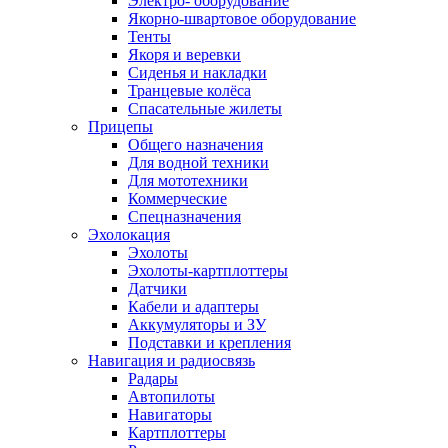
Электро- оборудование
Якорно-швартовое оборудование
Тенты
Якоря и веревки
Сиденья и накладки
Транцевые колёса
Спасательные жилеты
Прицепы
Общего назначения
Для водной техники
Для мототехники
Коммерческие
Спецназначения
Эхолокация
Эхолоты
Эхолоты-картплоттеры
Датчики
Кабели и адаптеры
Аккумуляторы и ЗУ
Подставки и крепления
Навигация и радиосвязь
Радары
Автопилоты
Навигаторы
Картплоттеры