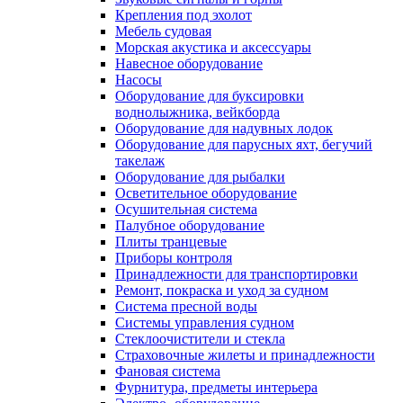
Крепления под эхолот
Мебель судовая
Морская акустика и аксессуары
Навесное оборудование
Насосы
Оборудование для буксировки
воднолыжника, вейкборда
Оборудование для надувных лодок
Оборудование для парусных яхт, бегучий
такелаж
Оборудование для рыбалки
Осветительное оборудование
Осушительная система
Палубное оборудование
Плиты транцевые
Приборы контроля
Принадлежности для транспортировки
Ремонт, покраска и уход за судном
Система пресной воды
Системы управления судном
Стеклоочистители и стекла
Страховочные жилеты и принадлежности
Фановая система
Фурнитура, предметы интерьера