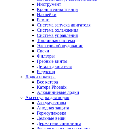
Инструмент
Кронштейны транца
Наклейки
Ремни
Система запуска двигателя
Система охлаждения
Система управления
Топливная система
Электро- оборудование
Свечи
Фильтры
Гребные винты
Детали двигателя
Редуктор
Лодки и катера
Все катера
Катера Phoenix
Алюминиевые лодки
Аксессуары для лодок
Аккумуляторы
Анодная защита
Гермоупаковка
Дельные вещи
Держатели спиннинга
Звуковые сигналы и горны