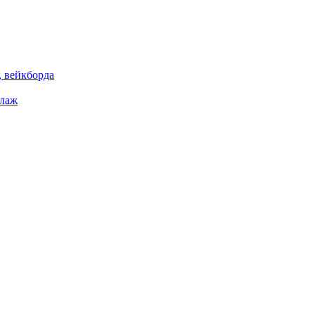
 вейкборда
елаж