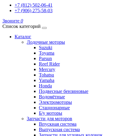
+7 (812) 502-06-41
+7 (906) 275-58-03
Звоните
0
Список категорий
Каталог
Лодочные моторы
Suzuki
Toyama
Parsun
Reef Rider
Mercury
Tohatsu
Yamaha
Honda
Подвесные бензиновые
Водомётные
Электромоторы
Стационарные
Б/у моторы
Запчасти для моторов
Впускная система
Выпускная система
Запчасти для угловых колонок