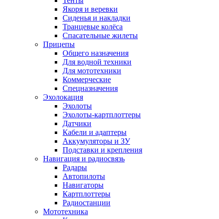
Тенты
Якоря и веревки
Сиденья и накладки
Транцевые колёса
Спасательные жилеты
Прицепы
Общего назначения
Для водной техники
Для мототехники
Коммерческие
Спецназначения
Эхолокация
Эхолоты
Эхолоты-картплоттеры
Датчики
Кабели и адаптеры
Аккумуляторы и ЗУ
Подставки и крепления
Навигация и радиосвязь
Радары
Автопилоты
Навигаторы
Картплоттеры
Радиостанции
Мототехника