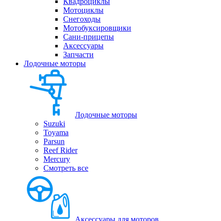
Квадроциклы
Мотоциклы
Снегоходы
Мотобуксировщики
Сани-прицепы
Аксессуары
Запчасти
Лодочные моторы
Лодочные моторы
Suzuki
Toyama
Parsun
Reef Rider
Mercury
Смотреть все
Аксессуары для моторов