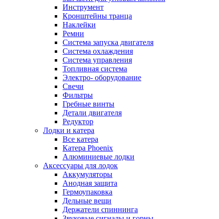
Инструмент
Кронштейны транца
Наклейки
Ремни
Система запуска двигателя
Система охлаждения
Система управления
Топливная система
Электро- оборудование
Свечи
Фильтры
Гребные винты
Детали двигателя
Редуктор
Лодки и катера
Все катера
Катера Phoenix
Алюминиевые лодки
Аксессуары для лодок
Аккумуляторы
Анодная защита
Гермоупаковка
Дельные вещи
Держатели спиннинга
Звуковые сигналы и горны