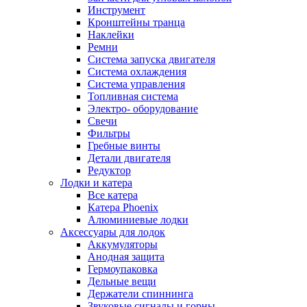
Инструмент
Кронштейны транца
Наклейки
Ремни
Система запуска двигателя
Система охлаждения
Система управления
Топливная система
Электро- оборудование
Свечи
Фильтры
Гребные винты
Детали двигателя
Редуктор
Лодки и катера
Все катера
Катера Phoenix
Алюминиевые лодки
Аксессуары для лодок
Аккумуляторы
Анодная защита
Гермоупаковка
Дельные вещи
Держатели спиннинга
Звуковые сигналы и горны