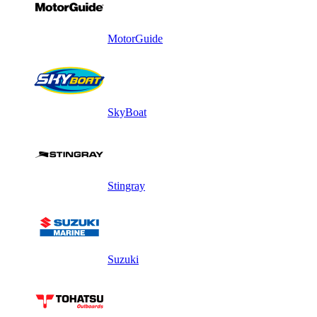
MotorGuide
SkyBoat
Stingray
Suzuki