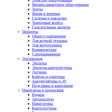
Электро- оборудование
Якорно-швартовое оборудование
Тенты
Якоря и веревки
Сиденья и накладки
Транцевые колёса
Спасательные жилеты
Прицепы
Общего назначения
Для водной техники
Для мототехники
Коммерческие
Спецназначения
Эхолокация
Эхолоты
Эхолоты-картплоттеры
Датчики
Кабели и адаптеры
Аккумуляторы и ЗУ
Подставки и крепления
Навигация и радиосвязь
Радары
Автопилоты
Навигаторы
Картплоттеры