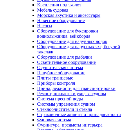
Крепления под эхолот
Мебель судовая
Морская акустика и аксессуары
Навесное оборудование
Насосы
Оборудование для буксировки
воднолыжника, вейкборда
Оборудование для надувных лодок
Оборудование для парусных яхт, бегучий
такелаж
Оборудование для рыбалки
Осветительное оборудование
Осушительная система
Палубное оборудование
Плиты транцевые
Приборы контроля
Принадлежности для транспортировки
Ремонт, покраска и уход за судном
Система пресной воды
Системы управления судном
Стеклоочистители и стекла
Страховочные жилеты и принадлежности
Фановая система
Фурнитура, предметы интерьера