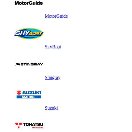
MotorGuide
SkyBoat
Stingray
Suzuki