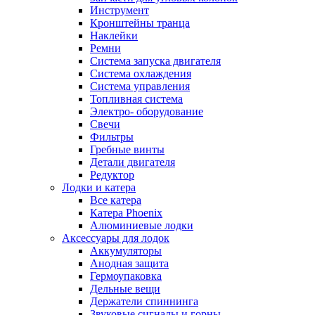
Инструмент
Кронштейны транца
Наклейки
Ремни
Система запуска двигателя
Система охлаждения
Система управления
Топливная система
Электро- оборудование
Свечи
Фильтры
Гребные винты
Детали двигателя
Редуктор
Лодки и катера
Все катера
Катера Phoenix
Алюминиевые лодки
Аксессуары для лодок
Аккумуляторы
Анодная защита
Гермоупаковка
Дельные вещи
Держатели спиннинга
Звуковые сигналы и горны