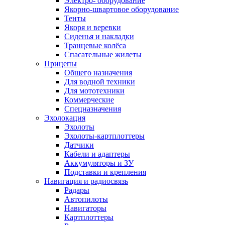
Электро- оборудование
Якорно-швартовое оборудование
Тенты
Якоря и веревки
Сиденья и накладки
Транцевые колёса
Спасательные жилеты
Прицепы
Общего назначения
Для водной техники
Для мототехники
Коммерческие
Спецназначения
Эхолокация
Эхолоты
Эхолоты-картплоттеры
Датчики
Кабели и адаптеры
Аккумуляторы и ЗУ
Подставки и крепления
Навигация и радиосвязь
Радары
Автопилоты
Навигаторы
Картплоттеры