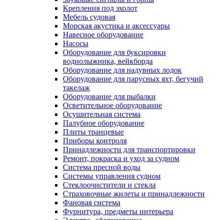
Крепления под эхолот
Мебель судовая
Морская акустика и аксессуары
Навесное оборудование
Насосы
Оборудование для буксировки
воднолыжника, вейкборда
Оборудование для надувных лодок
Оборудование для парусных яхт, бегучий
такелаж
Оборудование для рыбалки
Осветительное оборудование
Осушительная система
Палубное оборудование
Плиты транцевые
Приборы контроля
Принадлежности для транспортировки
Ремонт, покраска и уход за судном
Система пресной воды
Системы управления судном
Стеклоочистители и стекла
Страховочные жилеты и принадлежности
Фановая система
Фурнитура, предметы интерьера