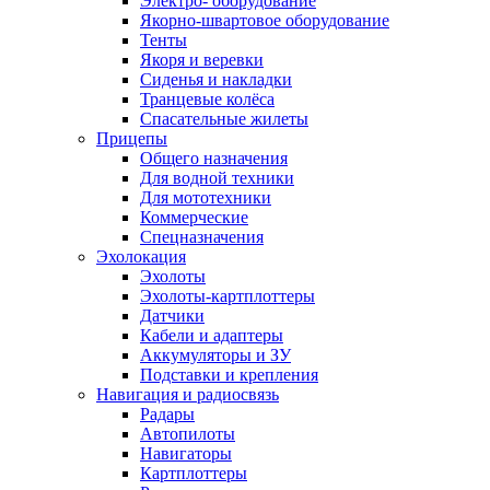
Электро- оборудование
Якорно-швартовое оборудование
Тенты
Якоря и веревки
Сиденья и накладки
Транцевые колёса
Спасательные жилеты
Прицепы
Общего назначения
Для водной техники
Для мототехники
Коммерческие
Спецназначения
Эхолокация
Эхолоты
Эхолоты-картплоттеры
Датчики
Кабели и адаптеры
Аккумуляторы и ЗУ
Подставки и крепления
Навигация и радиосвязь
Радары
Автопилоты
Навигаторы
Картплоттеры