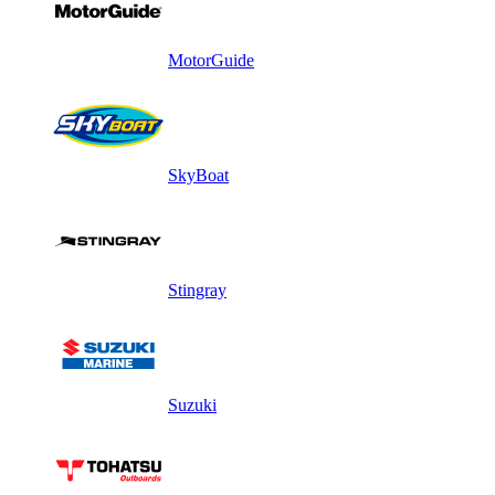
MotorGuide
SkyBoat
Stingray
Suzuki