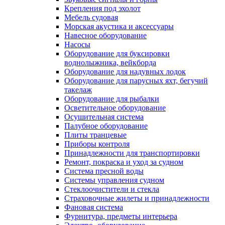
Крепления под эхолот
Мебель судовая
Морская акустика и аксессуары
Навесное оборудование
Насосы
Оборудование для буксировки
воднолыжника, вейкборда
Оборудование для надувных лодок
Оборудование для парусных яхт, бегучий
такелаж
Оборудование для рыбалки
Осветительное оборудование
Осушительная система
Палубное оборудование
Плиты транцевые
Приборы контроля
Принадлежности для транспортировки
Ремонт, покраска и уход за судном
Система пресной воды
Системы управления судном
Стеклоочистители и стекла
Страховочные жилеты и принадлежности
Фановая система
Фурнитура, предметы интерьера