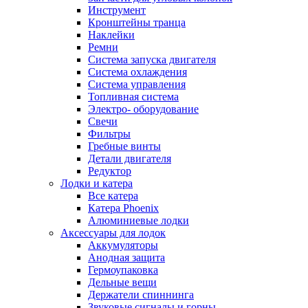
Инструмент
Кронштейны транца
Наклейки
Ремни
Система запуска двигателя
Система охлаждения
Система управления
Топливная система
Электро- оборудование
Свечи
Фильтры
Гребные винты
Детали двигателя
Редуктор
Лодки и катера
Все катера
Катера Phoenix
Алюминиевые лодки
Аксессуары для лодок
Аккумуляторы
Анодная защита
Гермоупаковка
Дельные вещи
Держатели спиннинга
Звуковые сигналы и горны