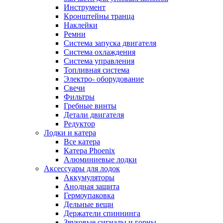
Инструмент
Кронштейны транца
Наклейки
Ремни
Система запуска двигателя
Система охлаждения
Система управления
Топливная система
Электро- оборудование
Свечи
Фильтры
Гребные винты
Детали двигателя
Редуктор
Лодки и катера
Все катера
Катера Phoenix
Алюминиевые лодки
Аксессуары для лодок
Аккумуляторы
Анодная защита
Гермоупаковка
Дельные вещи
Держатели спиннинга
Звуковые сигналы и горны