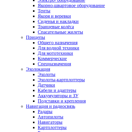
Электро- оборудование
Якорно-швартовое оборудование
Тенты
Якоря и веревки
Сиденья и накладки
Транцевые колёса
Спасательные жилеты
Прицепы
Общего назначения
Для водной техники
Для мототехники
Коммерческие
Спецназначения
Эхолокация
Эхолоты
Эхолоты-картплоттеры
Датчики
Кабели и адаптеры
Аккумуляторы и ЗУ
Подставки и крепления
Навигация и радиосвязь
Радары
Автопилоты
Навигаторы
Картплоттеры