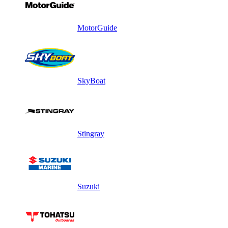
MotorGuide
SkyBoat
Stingray
Suzuki