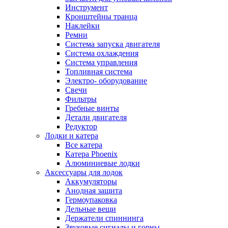
Инструмент
Кронштейны транца
Наклейки
Ремни
Система запуска двигателя
Система охлаждения
Система управления
Топливная система
Электро- оборудование
Свечи
Фильтры
Гребные винты
Детали двигателя
Редуктор
Лодки и катера
Все катера
Катера Phoenix
Алюминиевые лодки
Аксессуары для лодок
Аккумуляторы
Анодная защита
Гермоупаковка
Дельные вещи
Держатели спиннинга
Звуковые сигналы и горны