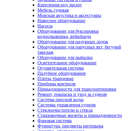
Крепления под эхолот
Мебель судовая
Морская акустика и аксессуары
Навесное оборудование
Насосы
Оборудование для буксировки
воднолыжника, вейкборда
Оборудование для надувных лодок
Оборудование для парусных яхт, бегучий
такелаж
Оборудование для рыбалки
Осветительное оборудование
Осушительная система
Палубное оборудование
Плиты транцевые
Приборы контроля
Принадлежности для транспортировки
Ремонт, покраска и уход за судном
Система пресной воды
Системы управления судном
Стеклоочистители и стекла
Страховочные жилеты и принадлежности
Фановая система
Фурнитура, предметы интерьера