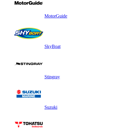
MotorGuide
SkyBoat
Stingray
Suzuki