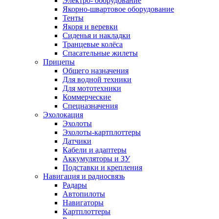
Электро- оборудование
Якорно-швартовое оборудование
Тенты
Якоря и веревки
Сиденья и накладки
Транцевые колёса
Спасательные жилеты
Прицепы
Общего назначения
Для водной техники
Для мототехники
Коммерческие
Спецназначения
Эхолокация
Эхолоты
Эхолоты-картплоттеры
Датчики
Кабели и адаптеры
Аккумуляторы и ЗУ
Подставки и крепления
Навигация и радиосвязь
Радары
Автопилоты
Навигаторы
Картплоттеры