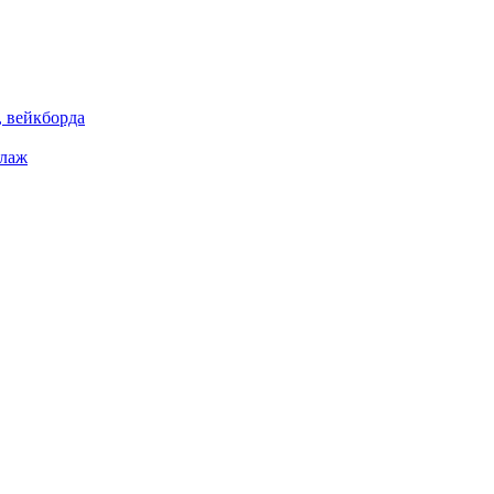
 вейкборда
елаж