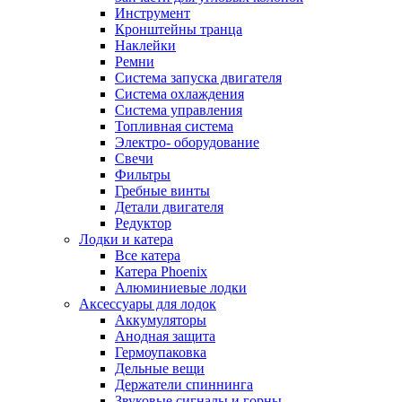
Инструмент
Кронштейны транца
Наклейки
Ремни
Система запуска двигателя
Система охлаждения
Система управления
Топливная система
Электро- оборудование
Свечи
Фильтры
Гребные винты
Детали двигателя
Редуктор
Лодки и катера
Все катера
Катера Phoenix
Алюминиевые лодки
Аксессуары для лодок
Аккумуляторы
Анодная защита
Гермоупаковка
Дельные вещи
Держатели спиннинга
Звуковые сигналы и горны