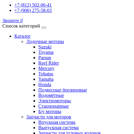
+7 (812) 502-06-41
+7 (906) 275-58-03
Звоните
0
Список категорий
Каталог
Лодочные моторы
Suzuki
Toyama
Parsun
Reef Rider
Mercury
Tohatsu
Yamaha
Honda
Подвесные бензиновые
Водомётные
Электромоторы
Стационарные
Б/у моторы
Запчасти для моторов
Впускная система
Выпускная система
Запчасти для угловых колонок