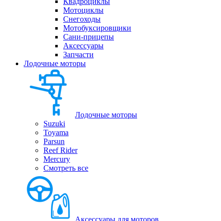
Квадроциклы
Мотоциклы
Снегоходы
Мотобуксировщики
Сани-прицепы
Аксессуары
Запчасти
Лодочные моторы
Лодочные моторы
Suzuki
Toyama
Parsun
Reef Rider
Mercury
Смотреть все
Аксессуары для моторов