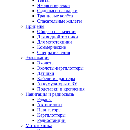
Тенты
Якоря и веревки
Сиденья и накладки
Транцевые колёса
Спасательные жилеты
Прицепы
Общего назначения
Для водной техники
Для мототехники
Коммерческие
Спецназначения
Эхолокация
Эхолоты
Эхолоты-картплоттеры
Датчики
Кабели и адаптеры
Аккумуляторы и ЗУ
Подставки и крепления
Навигация и радиосвязь
Радары
Автопилоты
Навигаторы
Картплоттеры
Радиостанции
Мототехника