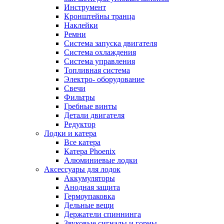
Инструмент
Кронштейны транца
Наклейки
Ремни
Система запуска двигателя
Система охлаждения
Система управления
Топливная система
Электро- оборудование
Свечи
Фильтры
Гребные винты
Детали двигателя
Редуктор
Лодки и катера
Все катера
Катера Phoenix
Алюминиевые лодки
Аксессуары для лодок
Аккумуляторы
Анодная защита
Гермоупаковка
Дельные вещи
Держатели спиннинга
Звуковые сигналы и горны