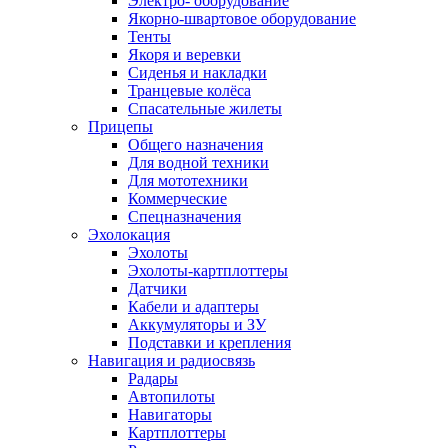
Электро- оборудование
Якорно-швартовое оборудование
Тенты
Якоря и веревки
Сиденья и накладки
Транцевые колёса
Спасательные жилеты
Прицепы
Общего назначения
Для водной техники
Для мототехники
Коммерческие
Спецназначения
Эхолокация
Эхолоты
Эхолоты-картплоттеры
Датчики
Кабели и адаптеры
Аккумуляторы и ЗУ
Подставки и крепления
Навигация и радиосвязь
Радары
Автопилоты
Навигаторы
Картплоттеры