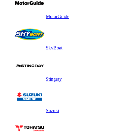
MotorGuide
SkyBoat
Stingray
Suzuki