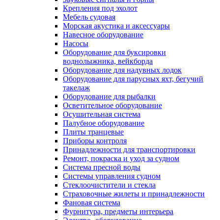
Крепления под эхолот
Мебель судовая
Морская акустика и аксессуары
Навесное оборудование
Насосы
Оборудование для буксировки
воднолыжника, вейкборда
Оборудование для надувных лодок
Оборудование для парусных яхт, бегучий
такелаж
Оборудование для рыбалки
Осветительное оборудование
Осушительная система
Палубное оборудование
Плиты транцевые
Приборы контроля
Принадлежности для транспортировки
Ремонт, покраска и уход за судном
Система пресной воды
Системы управления судном
Стеклоочистители и стекла
Страховочные жилеты и принадлежности
Фановая система
Фурнитура, предметы интерьера