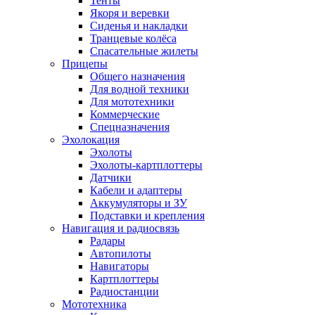
Тенты
Якоря и веревки
Сиденья и накладки
Транцевые колёса
Спасательные жилеты
Прицепы
Общего назначения
Для водной техники
Для мототехники
Коммерческие
Спецназначения
Эхолокация
Эхолоты
Эхолоты-картплоттеры
Датчики
Кабели и адаптеры
Аккумуляторы и ЗУ
Подставки и крепления
Навигация и радиосвязь
Радары
Автопилоты
Навигаторы
Картплоттеры
Радиостанции
Мототехника