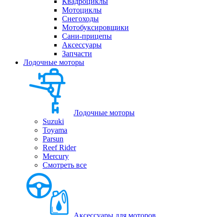
Квадроциклы
Мотоциклы
Снегоходы
Мотобуксировщики
Сани-прицепы
Аксессуары
Запчасти
Лодочные моторы
Лодочные моторы
Suzuki
Toyama
Parsun
Reef Rider
Mercury
Смотреть все
Аксессуары для моторов