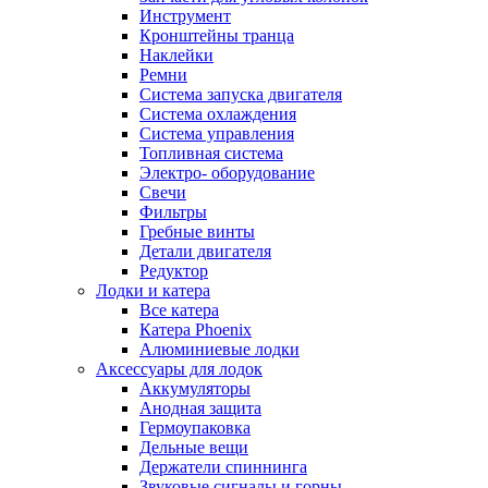
Инструмент
Кронштейны транца
Наклейки
Ремни
Система запуска двигателя
Система охлаждения
Система управления
Топливная система
Электро- оборудование
Свечи
Фильтры
Гребные винты
Детали двигателя
Редуктор
Лодки и катера
Все катера
Катера Phoenix
Алюминиевые лодки
Аксессуары для лодок
Аккумуляторы
Анодная защита
Гермоупаковка
Дельные вещи
Держатели спиннинга
Звуковые сигналы и горны