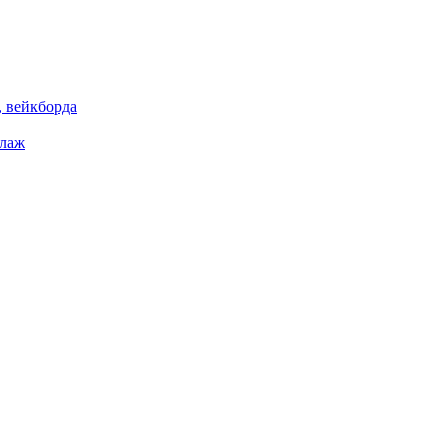
 вейкборда
елаж