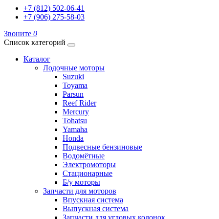
+7 (812) 502-06-41
+7 (906) 275-58-03
Звоните
0
Список категорий
Каталог
Лодочные моторы
Suzuki
Toyama
Parsun
Reef Rider
Mercury
Tohatsu
Yamaha
Honda
Подвесные бензиновые
Водомётные
Электромоторы
Стационарные
Б/у моторы
Запчасти для моторов
Впускная система
Выпускная система
Запчасти для угловых колонок