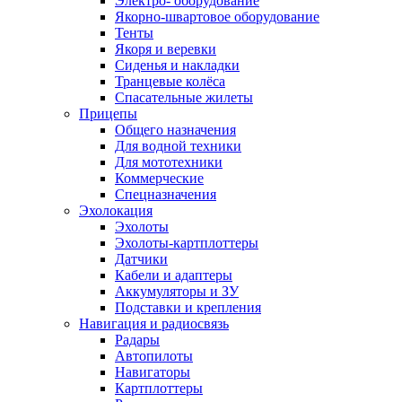
Электро- оборудование
Якорно-швартовое оборудование
Тенты
Якоря и веревки
Сиденья и накладки
Транцевые колёса
Спасательные жилеты
Прицепы
Общего назначения
Для водной техники
Для мототехники
Коммерческие
Спецназначения
Эхолокация
Эхолоты
Эхолоты-картплоттеры
Датчики
Кабели и адаптеры
Аккумуляторы и ЗУ
Подставки и крепления
Навигация и радиосвязь
Радары
Автопилоты
Навигаторы
Картплоттеры