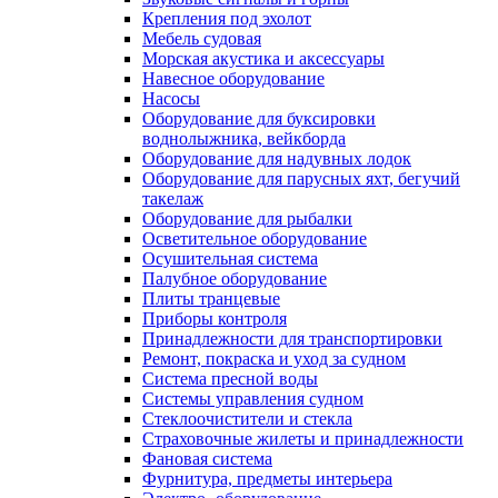
Крепления под эхолот
Мебель судовая
Морская акустика и аксессуары
Навесное оборудование
Насосы
Оборудование для буксировки
воднолыжника, вейкборда
Оборудование для надувных лодок
Оборудование для парусных яхт, бегучий
такелаж
Оборудование для рыбалки
Осветительное оборудование
Осушительная система
Палубное оборудование
Плиты транцевые
Приборы контроля
Принадлежности для транспортировки
Ремонт, покраска и уход за судном
Система пресной воды
Системы управления судном
Стеклоочистители и стекла
Страховочные жилеты и принадлежности
Фановая система
Фурнитура, предметы интерьера