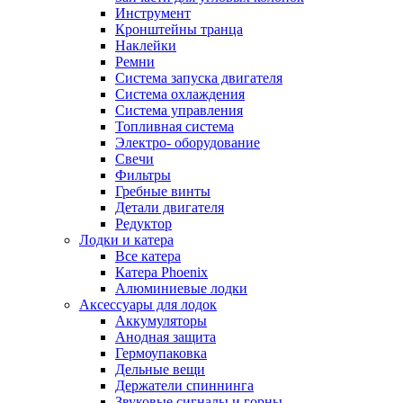
Инструмент
Кронштейны транца
Наклейки
Ремни
Система запуска двигателя
Система охлаждения
Система управления
Топливная система
Электро- оборудование
Свечи
Фильтры
Гребные винты
Детали двигателя
Редуктор
Лодки и катера
Все катера
Катера Phoenix
Алюминиевые лодки
Аксессуары для лодок
Аккумуляторы
Анодная защита
Гермоупаковка
Дельные вещи
Держатели спиннинга
Звуковые сигналы и горны