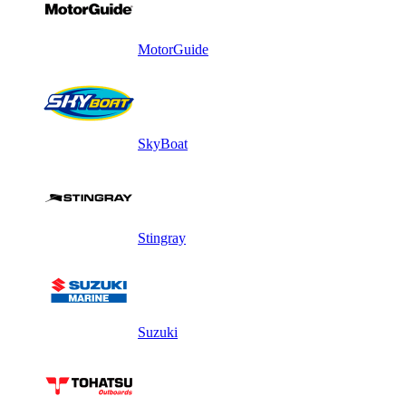
MotorGuide
SkyBoat
Stingray
Suzuki