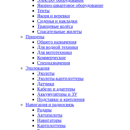
Электро- оборудование
Якорно-швартовое оборудование
Тенты
Якоря и веревки
Сиденья и накладки
Транцевые колёса
Спасательные жилеты
Прицепы
Общего назначения
Для водной техники
Для мототехники
Коммерческие
Спецназначения
Эхолокация
Эхолоты
Эхолоты-картплоттеры
Датчики
Кабели и адаптеры
Аккумуляторы и ЗУ
Подставки и крепления
Навигация и радиосвязь
Радары
Автопилоты
Навигаторы
Картплоттеры