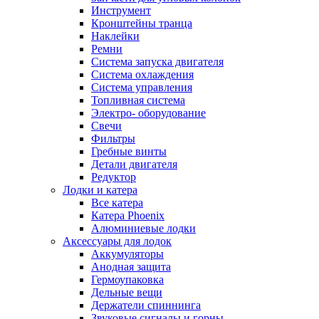
Инструмент
Кронштейны транца
Наклейки
Ремни
Система запуска двигателя
Система охлаждения
Система управления
Топливная система
Электро- оборудование
Свечи
Фильтры
Гребные винты
Детали двигателя
Редуктор
Лодки и катера
Все катера
Катера Phoenix
Алюминиевые лодки
Аксессуары для лодок
Аккумуляторы
Анодная защита
Гермоупаковка
Дельные вещи
Держатели спиннинга
Звуковые сигналы и горны