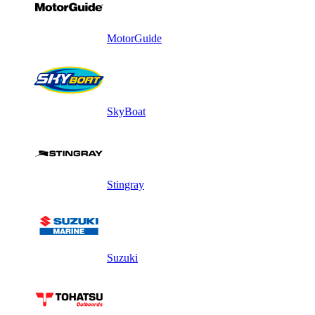
MotorGuide
SkyBoat
Stingray
Suzuki