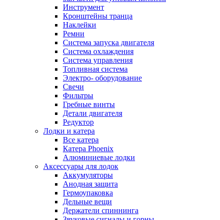
Инструмент
Кронштейны транца
Наклейки
Ремни
Система запуска двигателя
Система охлаждения
Система управления
Топливная система
Электро- оборудование
Свечи
Фильтры
Гребные винты
Детали двигателя
Редуктор
Лодки и катера
Все катера
Катера Phoenix
Алюминиевые лодки
Аксессуары для лодок
Аккумуляторы
Анодная защита
Гермоупаковка
Дельные вещи
Держатели спиннинга
Звуковые сигналы и горны