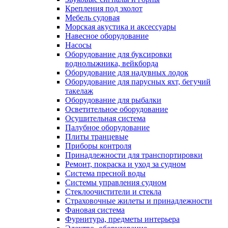
Крепления под эхолот
Мебель судовая
Морская акустика и аксессуары
Навесное оборудование
Насосы
Оборудование для буксировки
воднолыжника, вейкборда
Оборудование для надувных лодок
Оборудование для парусных яхт, бегучий
такелаж
Оборудование для рыбалки
Осветительное оборудование
Осушительная система
Палубное оборудование
Плиты транцевые
Приборы контроля
Принадлежности для транспортировки
Ремонт, покраска и уход за судном
Система пресной воды
Системы управления судном
Стеклоочистители и стекла
Страховочные жилеты и принадлежности
Фановая система
Фурнитура, предметы интерьера