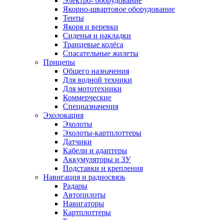
Электро- оборудование
Якорно-швартовое оборудование
Тенты
Якоря и веревки
Сиденья и накладки
Транцевые колёса
Спасательные жилеты
Прицепы
Общего назначения
Для водной техники
Для мототехники
Коммерческие
Спецназначения
Эхолокация
Эхолоты
Эхолоты-картплоттеры
Датчики
Кабели и адаптеры
Аккумуляторы и ЗУ
Подставки и крепления
Навигация и радиосвязь
Радары
Автопилоты
Навигаторы
Картплоттеры