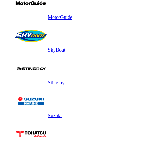
MotorGuide
SkyBoat
Stingray
Suzuki