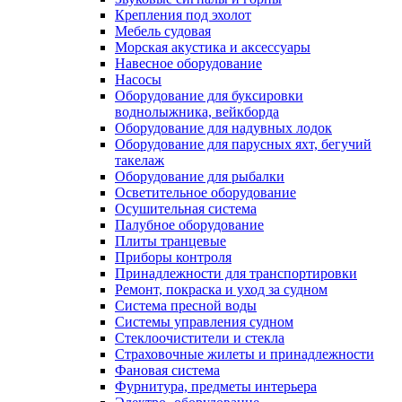
Крепления под эхолот
Мебель судовая
Морская акустика и аксессуары
Навесное оборудование
Насосы
Оборудование для буксировки
воднолыжника, вейкборда
Оборудование для надувных лодок
Оборудование для парусных яхт, бегучий
такелаж
Оборудование для рыбалки
Осветительное оборудование
Осушительная система
Палубное оборудование
Плиты транцевые
Приборы контроля
Принадлежности для транспортировки
Ремонт, покраска и уход за судном
Система пресной воды
Системы управления судном
Стеклоочистители и стекла
Страховочные жилеты и принадлежности
Фановая система
Фурнитура, предметы интерьера