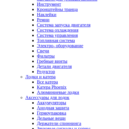
Инструмент
Кронштейны транца
Наклейки
Ремни
Система запуска двигателя
Система охлаждения
Система управления
Топливная система
Электро- оборудование
Свечи
Фильтры
Гребные винты
Детали двигателя
Редуктор
Лодки и катера
Все катера
Катера Phoenix
Алюминиевые лодки
Аксессуары для лодок
Аккумуляторы
Анодная защита
Гермоупаковка
Дельные вещи
Держатели спиннинга
Звуковые сигналы и горны