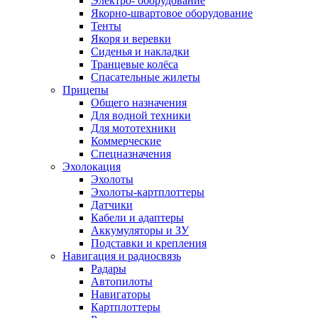
Электро- оборудование
Якорно-швартовое оборудование
Тенты
Якоря и веревки
Сиденья и накладки
Транцевые колёса
Спасательные жилеты
Прицепы
Общего назначения
Для водной техники
Для мототехники
Коммерческие
Спецназначения
Эхолокация
Эхолоты
Эхолоты-картплоттеры
Датчики
Кабели и адаптеры
Аккумуляторы и ЗУ
Подставки и крепления
Навигация и радиосвязь
Радары
Автопилоты
Навигаторы
Картплоттеры