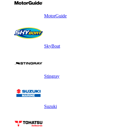
MotorGuide
SkyBoat
Stingray
Suzuki